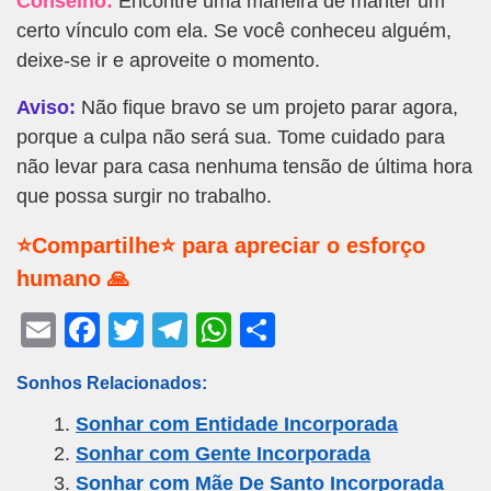
Conselho:
Encontre uma maneira de manter um
certo vínculo com ela. Se você conheceu alguém,
deixe-se ir e aproveite o momento.
Aviso:
Não fique bravo se um projeto parar agora,
porque a culpa não será sua. Tome cuidado para
não levar para casa nenhuma tensão de última hora
que possa surgir no trabalho.
⭐Compartilhe⭐ para apreciar o esforço
humano 🙏
E
F
T
T
W
S
m
a
wi
el
h
h
Sonhos Relacionados:
ail
c
tt
e
at
ar
Sonhar com Entidade Incorporada
e
er
gr
s
e
Sonhar com Gente Incorporada
b
a
A
Sonhar com Mãe De Santo Incorporada