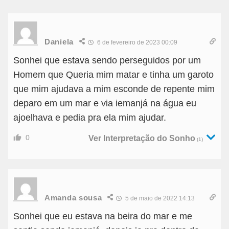
Daniela
6 de fevereiro de 2023 00:09
Sonhei que estava sendo perseguidos por um
Homem que Queria mim matar e tinha um garoto
que mim ajudava a mim esconde de repente mim
deparo em um mar e via iemanjá na água eu
ajoelhava e pedia pra ela mim ajudar.
0
Ver Interpretação do Sonho
(1)
Amanda sousa
5 de maio de 2022 14:13
Sonhei que eu estava na beira do mar e me