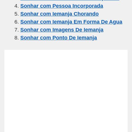
o
m
p
Sonhar com Pessoa Incorporada
o
p
Sonhar com Iemanja Chorando
k
Sonhar com Iemanja Em Forma De Agua
Sonhar com Imagens De Iemanja
Sonhar com Ponto De Iemanja