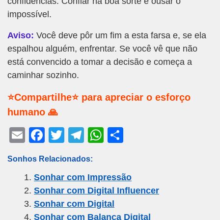
confidências. Confiar na boa sorte e ousar o
impossível.
Aviso:
Você deve pôr um fim a esta farsa e, se ela
espalhou alguém, enfrentar. Se você vê que não
está convencido a tomar a decisão e começa a
caminhar sozinho.
⭐Compartilhe⭐ para apreciar o esforço
humano 🙏
E
F
T
T
W
S
m
a
wi
el
h
h
Sonhos Relacionados:
ail
c
tt
e
at
ar
Sonhar com Impressão
e
er
gr
s
e
Sonhar com Digital Influencer
b
a
A
Sonhar com Digital
o
m
p
Sonhar com Balança Digital