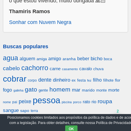
o que estou vivendo, muito obrigada 🙏🏻
Thamiris Ramos
Sonhar com Nuvem Negra
Buscas populares
agua
alguem
amigo
beber
bicho
aranha
amiga
boca
cachorro
cabelo
carne
cavalo
chuva
casamento
cobrar
dente
dinheiro
filho
festa
filhote
flor
corpo
ex
fez
gato
homem
mar
fogo
morte
gente
marido
monte
galinha
pessoa
roupa
peixe
rato
rio
pai
nome
piscina
porco
sangue
sapo
terra
2
Posicionamos cookies limitados aos propósitos da política de dados e de aco
com a legislação. Para obter detalhes, consulte nossa Política de Privacidad
Arquivo
Política de Privacidade
OK
© 2017-2026
emSonho.com
|
Todos os Direitos Reservado.