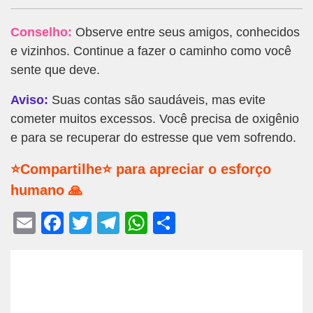
Conselho:
Observe entre seus amigos, conhecidos
e vizinhos. Continue a fazer o caminho como você
sente que deve.
Aviso:
Suas contas são saudáveis, mas evite
cometer muitos excessos. Você precisa de oxigênio
e para se recuperar do estresse que vem sofrendo.
⭐Compartilhe⭐ para apreciar o esforço
humano 🙏
E
F
T
T
W
S
m
a
wi
el
h
h
ail
c
tt
e
at
ar
e
er
gr
s
e
b
a
A