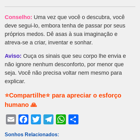
Conselho:
Uma vez que você o descubra, você
deve segui-lo, embora tenha de passar por seus
próprios medos. Dê asas à sua imaginação e
atreva-se a criar, inventar e sonhar.
Aviso:
Ouça os sinais que seu corpo lhe envia e
não ignore nenhum desconforto, por menor que
seja. Você não precisa voltar nem mesmo para
explicar.
⭐Compartilhe⭐ para apreciar o esforço
humano 🙏
E
F
T
T
W
S
m
a
wi
el
h
h
Sonhos Relacionados:
ail
c
tt
e
at
ar