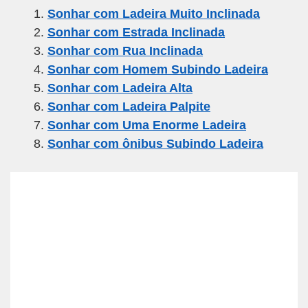
Sonhar com Ladeira Muito Inclinada
e
er
gr
s
e
Sonhar com Estrada Inclinada
b
a
A
Sonhar com Rua Inclinada
o
m
p
Sonhar com Homem Subindo Ladeira
o
p
Sonhar com Ladeira Alta
k
Sonhar com Ladeira Palpite
Sonhar com Uma Enorme Ladeira
Sonhar com ônibus Subindo Ladeira