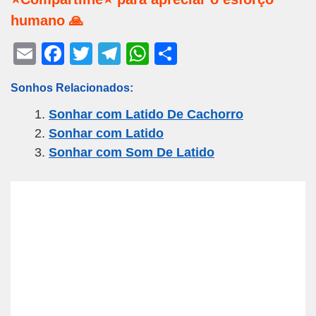
humano 🙏
E
F
T
T
W
S
m
a
wi
el
h
h
Sonhos Relacionados:
ail
c
tt
e
at
ar
Sonhar com Latido De Cachorro
e
er
gr
s
e
Sonhar com Latido
b
a
A
Sonhar com Som De Latido
o
m
p
o
p
k