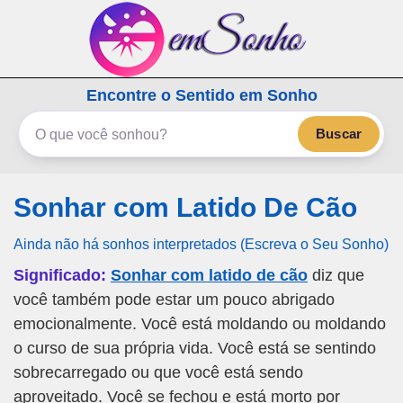
emSonho.com
Encontre o Sentido em Sonho
Os sonhos significam mais
Buscar
Sonhar com Latido De Cão
Ainda não há sonhos interpretados (Escreva o Seu Sonho)
Significado:
Sonhar com latido de cão
diz que
você também pode estar um pouco abrigado
emocionalmente. Você está moldando ou moldando
o curso de sua própria vida. Você está se sentindo
sobrecarregado ou que você está sendo
aproveitado. Você se fechou e está morto por