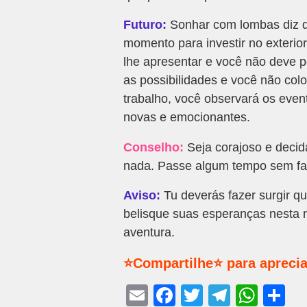
Futuro:
Sonhar com lombas diz 
momento para investir no exterio
lhe apresentar e você não deve p
as possibilidades e você não col
trabalho, você observará os even
novas e emocionantes.
Conselho:
Seja corajoso e decid
nada. Passe algum tempo sem faz
Aviso:
Tu deverás fazer surgir qu
belisque suas esperanças nesta 
aventura.
⭐Compartilhe⭐ para aprecia
E
F
T
T
W
S