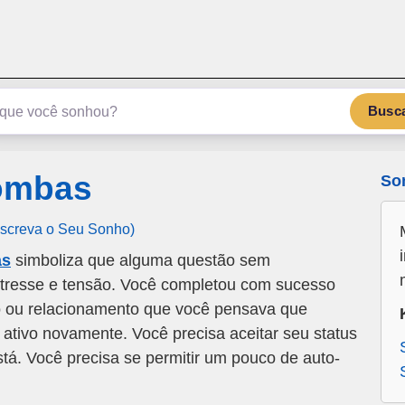
emSonho.com
Os sonhos significam mais
Busc
ombas
So
Escreva o Seu Sonho)
as
simboliza que alguma questão sem
stresse e tensão. Você completou com sucesso
o ou relacionamento que você pensava que
ativo novamente. Você precisa aceitar seu status
tá. Você precisa se permitir um pouco de auto-