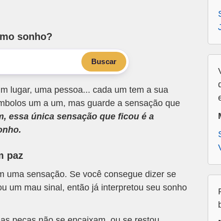
smo sonho?
Buscar
m lugar, uma pessoa... cada um tem a sua
 símbolos um a um, mas guarde a sensação que
m, essa única sensação que ficou é a
onho.
m paz
om uma sensação. Se você consegue dizer se
u um mau sinal, então já interpretou seu sonho
 as peças não se encaixam, ou se restou