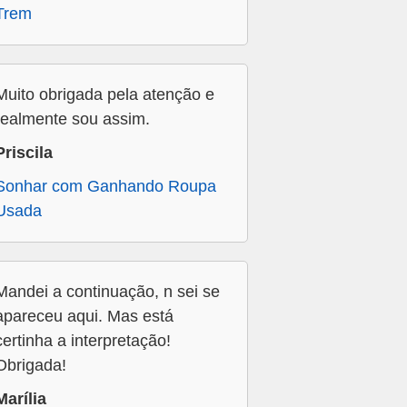
Trem
Muito obrigada pela atenção e
realmente sou assim.
Priscila
Sonhar com Ganhando Roupa
Usada
Mandei a continuação, n sei se
apareceu aqui. Mas está
certinha a interpretação!
Obrigada!
Marília