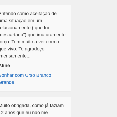
Entendo como aceitação de
uma situação em um
relacionamento ( que fui
"descartada") que imaturamente
forço. Tem muito a ver com o
que vivo. Te agradeço
imensamente...
Aline
Sonhar com Urso Branco
Grande
Muito obrigada, como já faziam
12 anos que eu não me