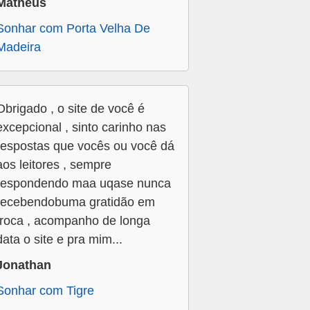
Matheus
Sonhar com Porta Velha De
Madeira
Obrigado , o site de você é
excepcional , sinto carinho nas
respostas que vocês ou você dá
aos leitores , sempre
respondendo maa uqase nunca
recebendobuma gratidão em
troca , acompanho de longa
data o site e pra mim...
Jonathan
Sonhar com Tigre