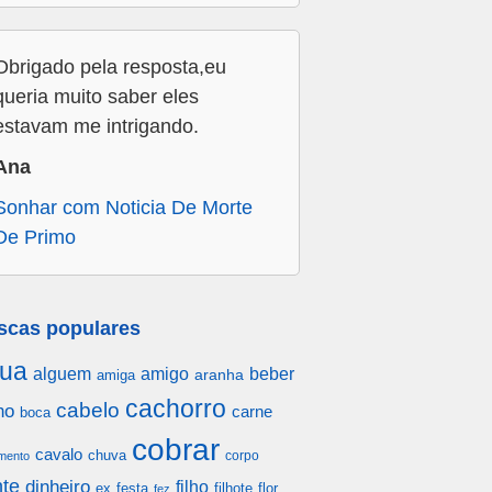
Obrigado pela resposta,eu
queria muito saber eles
estavam me intrigando.
Ana
Sonhar com Noticia De Morte
De Primo
scas populares
ua
alguem
amigo
beber
aranha
amiga
cachorro
cabelo
ho
carne
boca
cobrar
cavalo
chuva
corpo
mento
te
dinheiro
filho
festa
filhote
flor
ex
fez