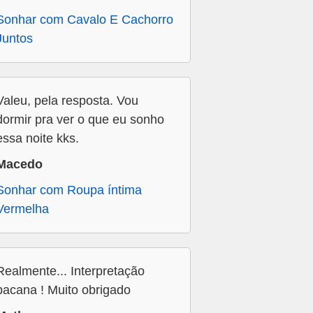
Sonhar com Cavalo E Cachorro
Juntos
Valeu, pela resposta. Vou
dormir pra ver o que eu sonho
essa noite kks.
Macedo
Sonhar com Roupa íntima
Vermelha
Realmente... Interpretação
bacana ! Muito obrigado