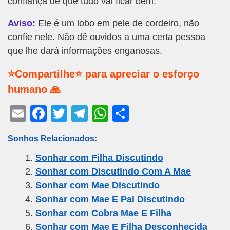
confiança de que tudo vai ficar bem.
Aviso:
Ele é um lobo em pele de cordeiro, não
confie nele. Não dê ouvidos a uma certa pessoa
que lhe dará informações enganosas.
⭐Compartilhe⭐ para apreciar o esforço
humano 🙏
E
F
T
T
W
S
m
a
wi
el
h
h
Sonhos Relacionados:
ail
c
tt
e
at
ar
Sonhar com Filha Discutindo
e
er
gr
s
e
Sonhar com Discutindo Com A Mae
b
a
A
Sonhar com Mae Discutindo
o
m
p
Sonhar com Mae E Pai Discutindo
o
p
Sonhar com Cobra Mae E Filha
k
Sonhar com Mae E Filha Desconhecida