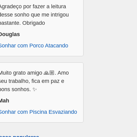
Agradeço por fazer a leitura
desse sonho que me intrigou
bastante. Obrigado
Douglas
Sonhar com Porco Atacando
Muito grato amigo 🙏🏼. Amo
seu trabalho, fica em paz e
bons sonhos. ✨
Mah
Sonhar com Piscina Esvaziando