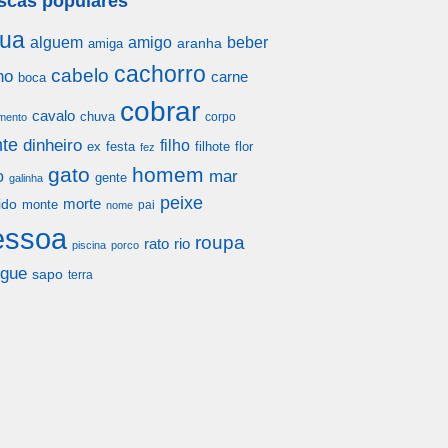
scas populares
ua
alguem
amigo
beber
aranha
amiga
cachorro
cabelo
ho
carne
boca
cobrar
cavalo
chuva
corpo
mento
te
dinheiro
filho
festa
filhote
flor
ex
fez
gato
homem
mar
o
gente
galinha
peixe
morte
ido
monte
pai
nome
essoa
roupa
rato
rio
piscina
porco
gue
sapo
terra