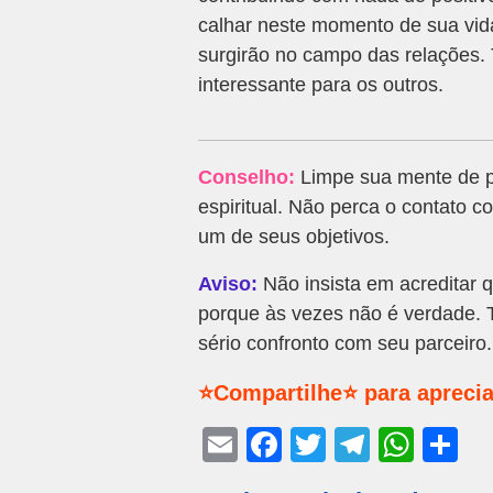
calhar neste momento de sua vid
surgirão no campo das relações. 
interessante para os outros.
Conselho:
Limpe sua mente de pr
espiritual. Não perca o contato 
um de seus objetivos.
Aviso:
Não insista em acreditar 
porque às vezes não é verdade. T
sério confronto com seu parceiro.
⭐Compartilhe⭐ para aprecia
E
F
T
T
W
S
m
a
wi
el
h
h