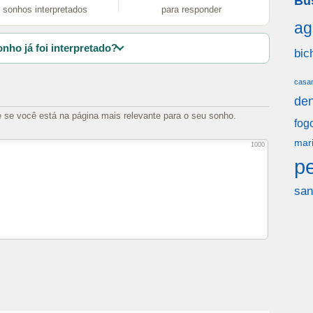
Bu
sonhos interpretados
para responder
ag
nho já foi interpretado?
bic
casa
den
e se você está na página mais relevante para o seu sonho.
fog
mar
1000
p
san