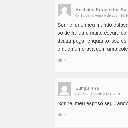
Adelaide Eurico dos Sa
18 de novembro de 2024 12:1
Sonhei que meu marido estava
so de fralda e muito escura c
deixar pegar enquanto isso os 
e que namorava com uma col
0
Lunguinha
25 de abril de 2023 07:01
Sonhei meu esposo segurando
0