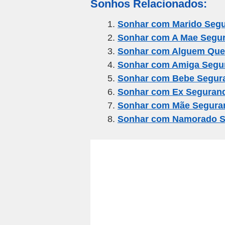
Sonhos Relacionados:
ail
c
tt
e
at
ar
e
er
gr
s
e
Sonhar com Marido Seg
Sonhar com A Mae Segu
b
a
A
Sonhar com Alguem Que
o
m
p
Sonhar com Amiga Segu
o
p
Sonhar com Bebe Segur
k
Sonhar com Ex Seguran
Sonhar com Mãe Segura
Sonhar com Namorado S