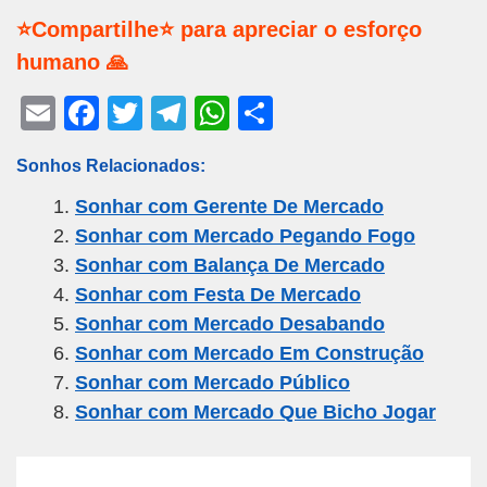
⭐Compartilhe⭐ para apreciar o esforço
humano 🙏
E
F
T
T
W
S
m
a
wi
el
h
h
Sonhos Relacionados:
ail
c
tt
e
at
ar
Sonhar com Gerente De Mercado
e
er
gr
s
e
Sonhar com Mercado Pegando Fogo
b
a
A
Sonhar com Balança De Mercado
o
m
p
Sonhar com Festa De Mercado
o
p
Sonhar com Mercado Desabando
k
Sonhar com Mercado Em Construção
Sonhar com Mercado Público
Sonhar com Mercado Que Bicho Jogar