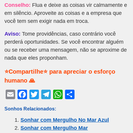
Conselho:
Flua e deixe as coisas vir calmamente e
em silêncio. Aproveite as coisas e a empresa que
você tem sem exigir nada em troca.
Aviso:
Tome providências, caso contrário você
perderá oportunidades. Se você encontrar alguém
ou se receber uma mensagem, não se aproxime de
nada que eles proponham.
⭐Compartilhe⭐ para apreciar o esforço
humano 🙏
E
F
T
T
W
S
m
a
wi
el
h
h
Sonhos Relacionados:
ail
c
tt
e
at
ar
Sonhar com Mergulho No Mar Azul
e
er
gr
s
e
Sonhar com Mergulho Mar
b
a
A