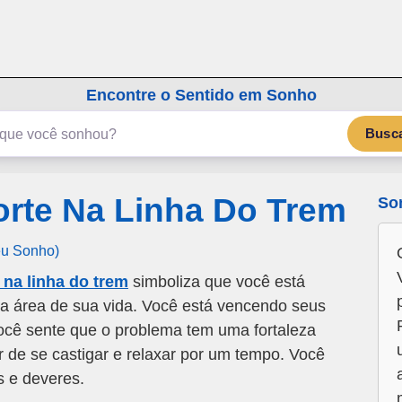
emSonho.com
Os sonhos significam mais
Encontre o Sentido em Sonho
Busc
rte Na Linha Do Trem
So
eu Sonho)
na linha do trem
simboliza que você está
a área de sua vida. Você está vencendo seus
 Você sente que o problema tem uma fortaleza
r de se castigar e relaxar por um tempo. Você
s e deveres.