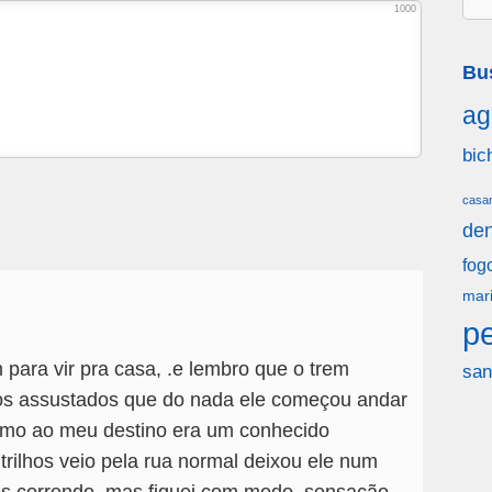
1000
Bu
ag
bic
casa
den
fog
mar
p
para vir pra casa, .e lembro que o trem
san
os assustados que do nada ele começou andar
imo ao meu destino era um conhecido
trilhos veio pela rua normal deixou ele num
os correndo, mas fiquei com medo, sensação