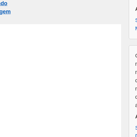
ndo
agem