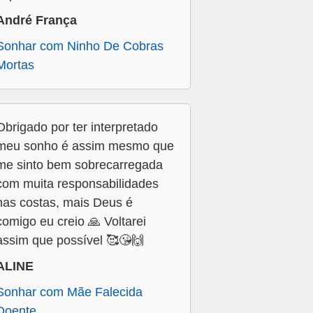
André França
Sonhar com Ninho De Cobras
Mortas
Obrigado por ter interpretado
meu sonho é assim mesmo que
me sinto bem sobrecarregada
com muita responsabilidades
nas costas, mais Deus é
comigo eu creio 🙏 Voltarei
assim que possível 🥰😘🙌
ALINE
Sonhar com Mãe Falecida
Doente