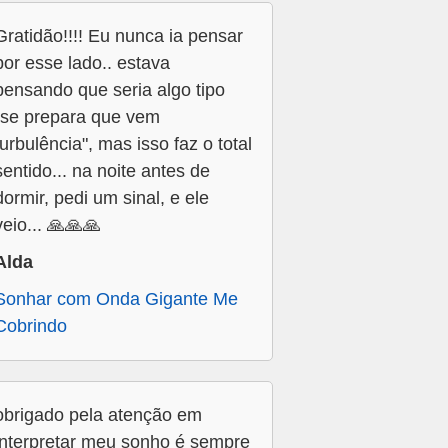
Gratidão!!!! Eu nunca ia pensar
por esse lado.. estava
pensando que seria algo tipo
"se prepara que vem
turbulência", mas isso faz o total
sentido... na noite antes de
dormir, pedi um sinal, e ele
veio... 🙏🙏🙏
Alda
Sonhar com Onda Gigante Me
Cobrindo
obrigado pela atenção em
interpretar meu sonho é sempre