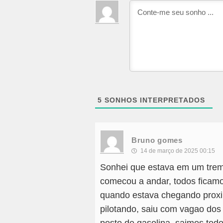
5
SONHOS INTERPRETADOS
Bruno gomes
14 de março de 2025 00:15
Sonhei que estava em um trem 
comecou a andar, todos ficam
quando estava chegando prox
pilotando, saiu com vagao dos 
posto de gasolina, saimos tod