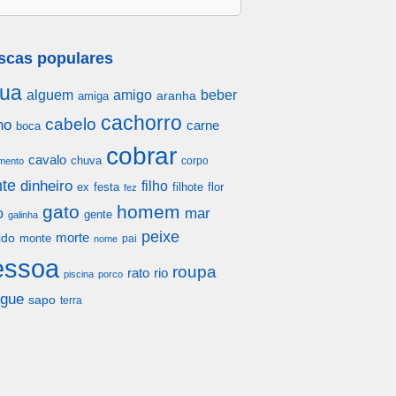
scas populares
ua
alguem
amigo
beber
aranha
amiga
cachorro
cabelo
ho
carne
boca
cobrar
cavalo
chuva
corpo
mento
te
dinheiro
filho
festa
filhote
flor
ex
fez
gato
homem
mar
o
gente
galinha
peixe
morte
ido
monte
pai
nome
essoa
roupa
rato
rio
piscina
porco
gue
sapo
terra