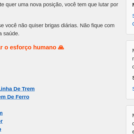
e quer uma nova posição, você tem que lutar por
 você não quiser brigas diárias. Não fique com
ua saúde.
r o esforço humano 🙏
Linha De Trem
em De Ferro
m
r
o