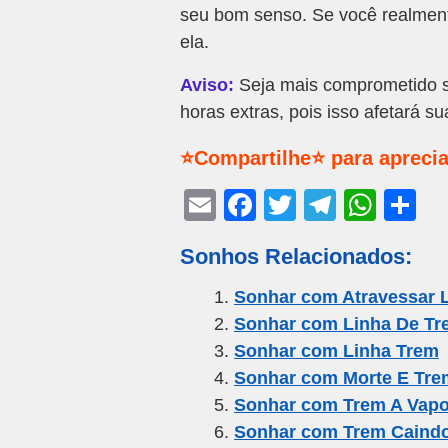
seu bom senso. Se você realment
ela.
Aviso:
Seja mais comprometido se
horas extras, pois isso afetará s
⭐Compartilhe⭐ para aprecia
E
F
T
T
W
S
m
a
wi
el
h
h
Sonhos Relacionados:
ail
c
tt
e
at
ar
e
er
gr
s
e
Sonhar com Atravessar 
Sonhar com Linha De Tr
b
a
A
Sonhar com Linha Trem
o
m
p
Sonhar com Morte E Tre
o
p
Sonhar com Trem A Vapo
k
Sonhar com Trem Caind