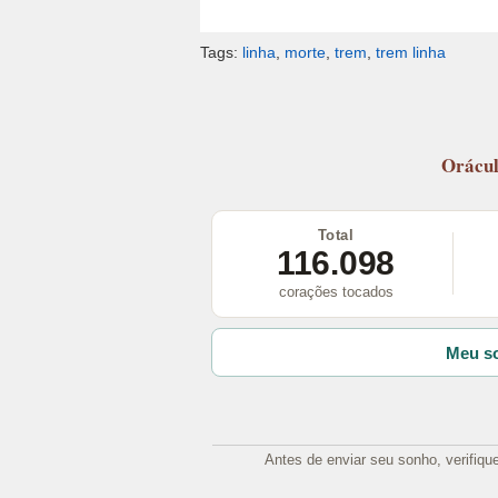
Tags:
linha
,
morte
,
trem
,
trem linha
Orácu
Total
116.098
corações tocados
Meu so
Antes de enviar seu sonho, verifiqu