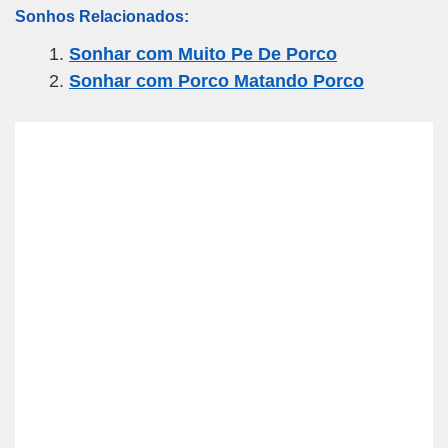
Sonhos Relacionados:
ail
c
tt
e
at
ar
Sonhar com Muito Pe De Porco
e
er
gr
s
e
Sonhar com Porco Matando Porco
b
a
A
o
m
p
o
p
k