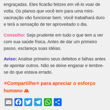
engraçadas. Eles ficarão felizes em vê-lo voar de
volta. Os planos que você tem para uma mini-
vacinação vão funcionar bem. Você trabalhará duro
e terá a sensação de ter aproveitado o dia.
Conselho:
Seja prudente em tudo o que tem a ver
com sua saúde física. Antes de dar um primeiro
passo, esclareça suas idéias.
Aviso:
Analise primeiro seus defeitos e falhas antes
de apontar outros. Não se deixe enganar e lembre-
se do que estava errado.
⭐Compartilhe⭐ para apreciar o esforço
humano 🙏
E
F
T
T
W
S
m
a
wi
el
h
h