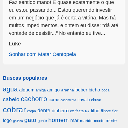
Faz sentido mano! É quase exatamente o que
eu estou passando... Estou querendo investir
em um negócio que já é certa a vitória. Mas há
muitos impedimentos, e ontem eu disse: "dá até
vontade de desistir..." No entanto eu tive...
Luke
Sonhar com Matar Centopeia
Buscas populares
agua
alguem
amigo
beber
bicho
aranha
amiga
boca
cachorro
cabelo
carne
cavalo
chuva
casamento
cobrar
dente
dinheiro
filho
festa
filhote
flor
corpo
ex
fez
gato
homem
mar
fogo
morte
gente
marido
monte
galinha