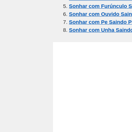
o
p
Sonhar com Furúnculo S
k
Sonhar com Ouvido Sai
Sonhar com Pe Saindo 
Sonhar com Unha Saind