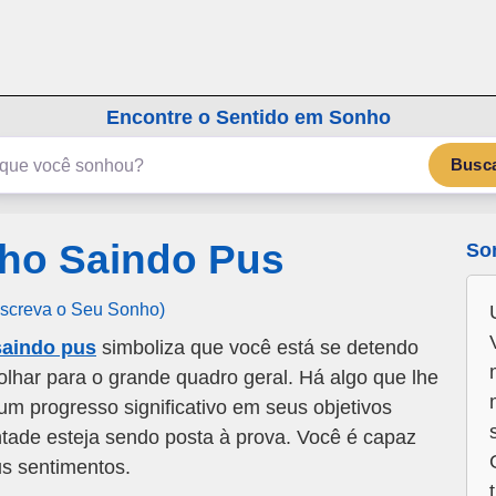
emSonho.com
Os sonhos significam mais
Encontre o Sentido em Sonho
Busc
ho Saindo Pus
So
Escreva o Seu Sonho)
saindo pus
simboliza que você está se detendo
lhar para o grande quadro geral. Há algo que lhe
um progresso significativo em seus objetivos
ntade esteja sendo posta à prova. Você é capaz
us sentimentos.