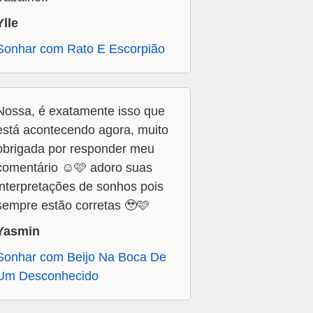
Ylle
Sonhar com Rato E Escorpião
Nossa, é exatamente isso que
está acontecendo agora, muito
obrigada por responder meu
comentário ☺️🩷 adoro suas
interpretações de sonhos pois
sempre estão corretas 🥹🩷
Yasmin
Sonhar com Beijo Na Boca De
Um Desconhecido