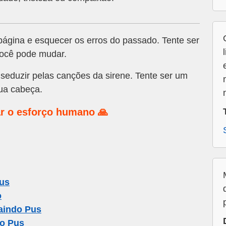
página e esquecer os erros do passado. Tente ser
você pode mudar.
 seduzir pelas canções da sirene. Tente ser um
sua cabeça.
r o esforço humano 🙏
us
o
aindo Pus
o Pus