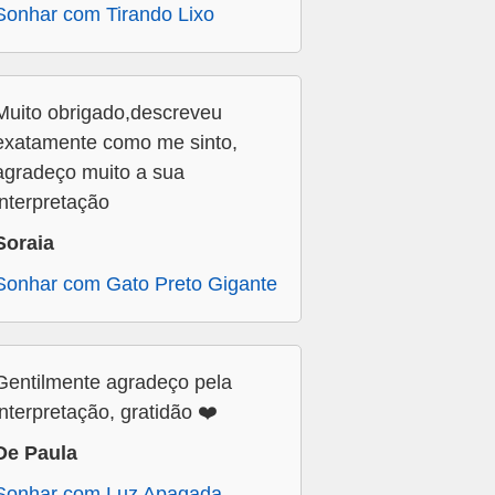
Sonhar com Tirando Lixo
Muito obrigado,descreveu
exatamente como me sinto,
agradeço muito a sua
interpretação
Soraia
Sonhar com Gato Preto Gigante
Gentilmente agradeço pela
interpretação, gratidão ❤️
De Paula
Sonhar com Luz Apagada