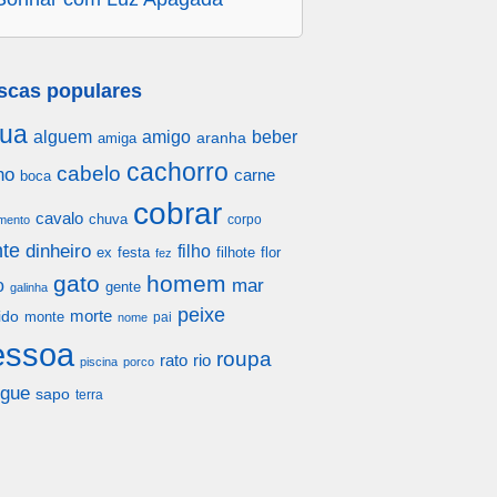
scas populares
ua
alguem
amigo
beber
aranha
amiga
cachorro
cabelo
ho
carne
boca
cobrar
cavalo
chuva
corpo
mento
te
dinheiro
filho
festa
filhote
flor
ex
fez
gato
homem
mar
o
gente
galinha
peixe
morte
ido
monte
pai
nome
essoa
roupa
rato
rio
piscina
porco
gue
sapo
terra