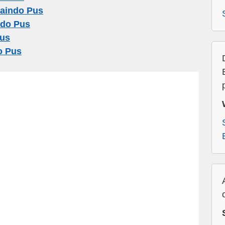
aindo Pus
ndo Pus
Pus
o Pus