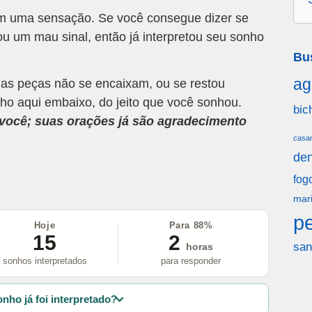
om uma sensação. Se você consegue dizer se
u um mau sinal, então já interpretou seu sonho
Bu
ag
 as peças não se encaixam, ou se restou
ho aqui embaixo, do jeito que você sonhou.
bic
a você; suas orações já são agradecimento
casa
den
fog
mar
p
Hoje
Para 88%
15
2
san
horas
sonhos interpretados
para responder
nho já foi interpretado?