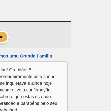
ar
mos uma Grande Família
Uau! Gratidão!!!!
Verdadeiramente este sonho
me inquietava e ainda hoje
mesmo tive a confirmação
sobre o que estás dizendo.
Gratidão e parabéns pelo seu
trabalho!!