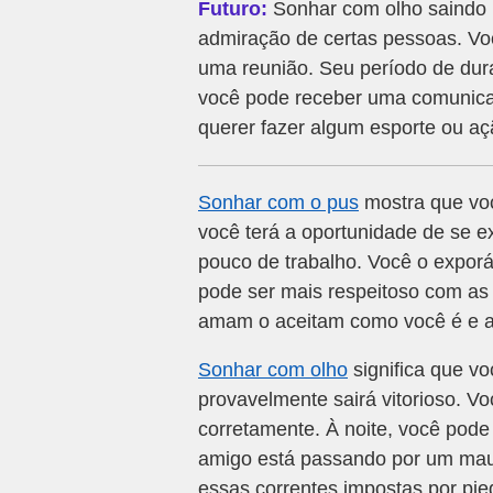
Futuro:
Sonhar com olho saindo p
admiração de certas pessoas. Vo
uma reunião. Seu período de dura
você pode receber uma comunicaç
querer fazer algum esporte ou açã
Sonhar com o pus
mostra que voc
você terá a oportunidade de se ex
pouco de trabalho. Você o exporá
pode ser mais respeitoso com as
amam o aceitam como você é e a
Sonhar com olho
significa que v
provavelmente sairá vitorioso. Vo
corretamente. À noite, você pode
amigo está passando por um mau
essas correntes impostas por pie