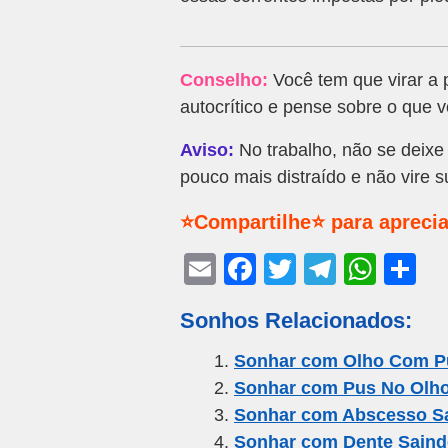
Conselho:
Você tem que virar a 
autocrítico e pense sobre o que 
Aviso:
No trabalho, não se deixe
pouco mais distraído e não vire 
⭐Compartilhe⭐ para aprecia
E
F
T
T
W
S
m
a
wi
el
h
h
Sonhos Relacionados:
ail
c
tt
e
at
ar
e
er
gr
s
e
Sonhar com Olho Com P
Sonhar com Pus No Olh
b
a
A
Sonhar com Abscesso S
o
m
p
Sonhar com Dente Saind