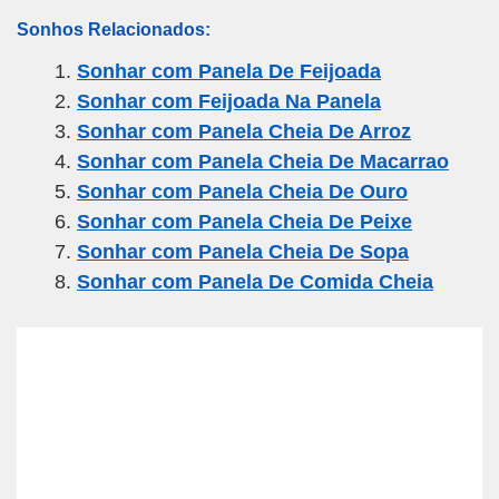
m
a
wi
el
h
h
Sonhos Relacionados:
ail
c
tt
e
at
ar
Sonhar com Panela De Feijoada
e
er
gr
s
e
Sonhar com Feijoada Na Panela
b
a
A
Sonhar com Panela Cheia De Arroz
o
m
p
Sonhar com Panela Cheia De Macarrao
o
p
Sonhar com Panela Cheia De Ouro
k
Sonhar com Panela Cheia De Peixe
Sonhar com Panela Cheia De Sopa
Sonhar com Panela De Comida Cheia