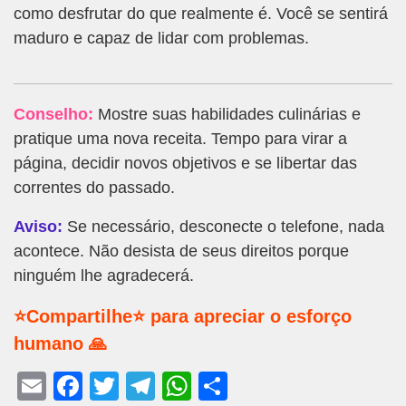
como desfrutar do que realmente é. Você se sentirá
maduro e capaz de lidar com problemas.
Conselho:
Mostre suas habilidades culinárias e
pratique uma nova receita. Tempo para virar a
página, decidir novos objetivos e se libertar das
correntes do passado.
Aviso:
Se necessário, desconecte o telefone, nada
acontece. Não desista de seus direitos porque
ninguém lhe agradecerá.
⭐Compartilhe⭐ para apreciar o esforço
humano 🙏
E
F
T
T
W
S