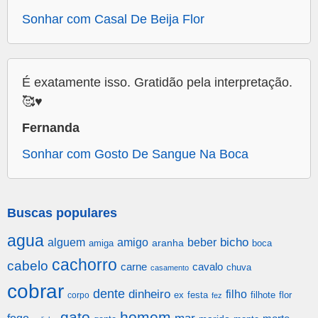
Sonhar com Casal De Beija Flor
É exatamente isso. Gratidão pela interpretação.
🥰♥️
Fernanda
Sonhar com Gosto De Sangue Na Boca
Buscas populares
agua
alguem
amigo
beber
bicho
aranha
amiga
boca
cachorro
cabelo
carne
cavalo
chuva
casamento
cobrar
dente
dinheiro
filho
festa
filhote
flor
corpo
ex
fez
gato
homem