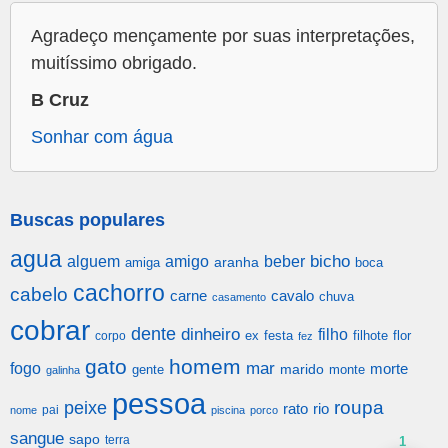
Agradeço mençamente por suas interpretações,
muitíssimo obrigado.
B Cruz
Sonhar com água
Buscas populares
agua
alguem
amigo
beber
bicho
aranha
amiga
boca
cachorro
cabelo
carne
cavalo
chuva
casamento
cobrar
dente
dinheiro
filho
festa
filhote
flor
corpo
ex
fez
gato
homem
mar
fogo
morte
gente
marido
monte
galinha
pessoa
roupa
peixe
rato
rio
pai
nome
piscina
porco
sangue
sapo
terra
1