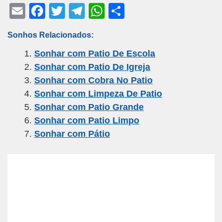
E
F
T
T
W
S
m
a
wi
el
h
h
Sonhos Relacionados:
ail
c
tt
e
at
ar
Sonhar com Patio De Escola
e
er
gr
s
e
Sonhar com Patio De Igreja
b
a
A
Sonhar com Cobra No Patio
o
m
p
Sonhar com Limpeza De Patio
o
p
Sonhar com Patio Grande
k
Sonhar com Patio Limpo
Sonhar com Pátio