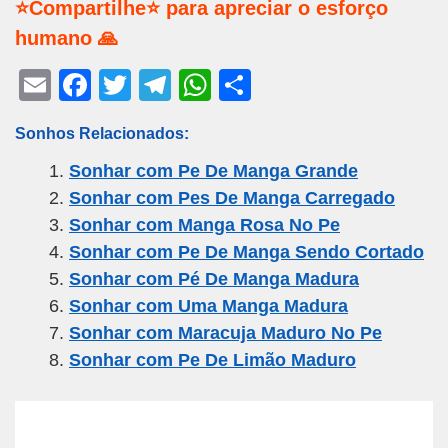
⭐Compartilhe⭐ para apreciar o esforço
humano 🙏
E
F
T
T
W
S
m
a
wi
el
h
h
Sonhos Relacionados:
ail
c
tt
e
at
ar
Sonhar com Pe De Manga Grande
e
er
gr
s
e
Sonhar com Pes De Manga Carregado
b
a
A
Sonhar com Manga Rosa No Pe
o
m
p
Sonhar com Pe De Manga Sendo Cortado
o
p
Sonhar com Pé De Manga Madura
k
Sonhar com Uma Manga Madura
Sonhar com Maracuja Maduro No Pe
Sonhar com Pe De Limão Maduro