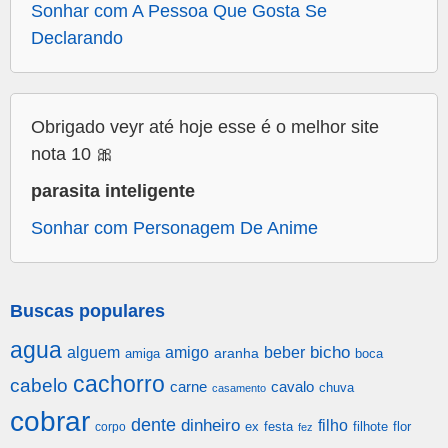
Sonhar com A Pessoa Que Gosta Se
Declarando
Obrigado veyr até hoje esse é o melhor site
nota 10 🎀
parasita inteligente
Sonhar com Personagem De Anime
Buscas populares
agua
alguem
amigo
beber
bicho
aranha
amiga
boca
cachorro
cabelo
carne
cavalo
chuva
casamento
cobrar
dente
dinheiro
filho
festa
filhote
flor
corpo
ex
fez