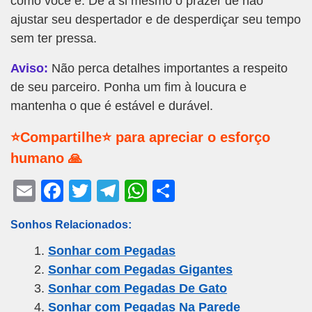
como você é. Dê a si mesmo o prazer de não
ajustar seu despertador e de desperdiçar seu tempo
sem ter pressa.
Aviso:
Não perca detalhes importantes a respeito
de seu parceiro. Ponha um fim à loucura e
mantenha o que é estável e durável.
⭐Compartilhe⭐ para apreciar o esforço
humano 🙏
E
F
T
T
W
S
m
a
wi
el
h
h
Sonhos Relacionados:
ail
c
tt
e
at
ar
Sonhar com Pegadas
e
er
gr
s
e
Sonhar com Pegadas Gigantes
b
a
A
Sonhar com Pegadas De Gato
o
m
p
Sonhar com Pegadas Na Parede