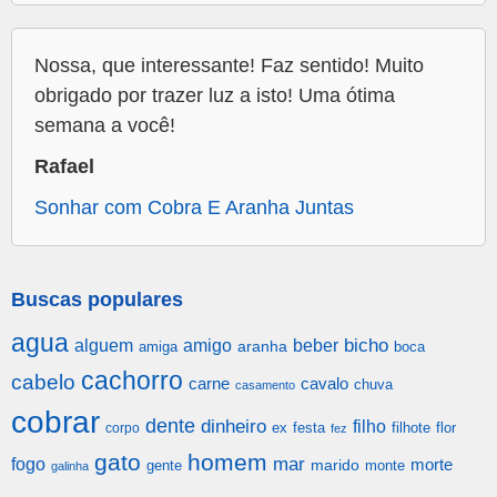
Nossa, que interessante! Faz sentido! Muito
obrigado por trazer luz a isto! Uma ótima
semana a você!
Rafael
Sonhar com Cobra E Aranha Juntas
Buscas populares
agua
alguem
amigo
beber
bicho
aranha
amiga
boca
cachorro
cabelo
carne
cavalo
chuva
casamento
cobrar
dente
dinheiro
filho
festa
filhote
flor
corpo
ex
fez
gato
homem
mar
fogo
morte
gente
marido
monte
galinha