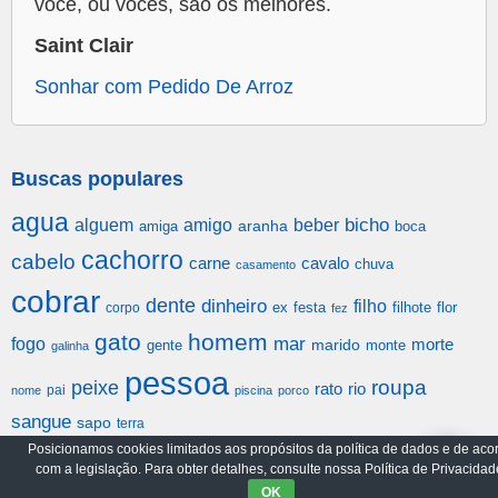
você, ou vocês, são os melhores.
Saint Clair
Sonhar com Pedido De Arroz
Buscas populares
agua
alguem
amigo
beber
bicho
aranha
amiga
boca
cachorro
cabelo
carne
cavalo
chuva
casamento
cobrar
dente
dinheiro
filho
festa
filhote
flor
corpo
ex
fez
gato
homem
mar
fogo
morte
gente
marido
monte
galinha
pessoa
roupa
peixe
rato
rio
pai
nome
piscina
porco
sangue
sapo
terra
Posicionamos cookies limitados aos propósitos da política de dados e de aco
com a legislação. Para obter detalhes, consulte nossa Política de Privacidad
Arquivo
Política de Privacidade
OK