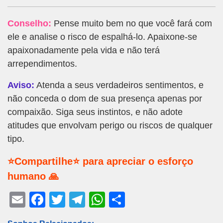
Conselho:
Pense muito bem no que você fará com
ele e analise o risco de espalhá-lo. Apaixone-se
apaixonadamente pela vida e não terá
arrependimentos.
Aviso:
Atenda a seus verdadeiros sentimentos, e
não conceda o dom de sua presença apenas por
compaixão. Siga seus instintos, e não adote
atitudes que envolvam perigo ou riscos de qualquer
tipo.
⭐Compartilhe⭐ para apreciar o esforço
humano 🙏
E
F
T
T
W
S
m
a
wi
el
h
h