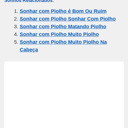
Sonhos Relacionados:
ail
c
tt
e
at
ar
Sonhar com Piolho é Bom Ou Ruim
e
er
gr
s
e
Sonhar com Piolho Sonhar Com Piolho
b
a
A
Sonhar com Piolho Matando Piolho
o
m
p
Sonhar com Piolho Muito Piolho
o
p
Sonhar com Piolho Muito Piolho Na
k
Cabeça