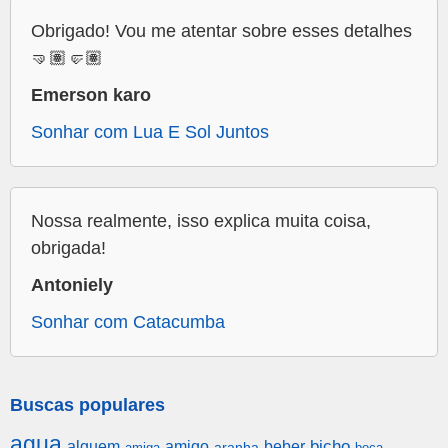
Obrigado! Vou me atentar sobre esses detalhes
🤜🏽🤛🏽
Emerson karo
Sonhar com Lua E Sol Juntos
Nossa realmente, isso explica muita coisa,
obrigada!
Antoniely
Sonhar com Catacumba
Buscas populares
agua
alguem
amigo
beber
bicho
aranha
amiga
boca