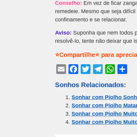
Conselho:
Em vez de ficar zanga
remedeie. Mesmo que seja difícil
confinamento e se relacionar.
Aviso:
Suponha que nem todos p
resolvê-lo, tente não deixar que 
⭐Compartilhe⭐ para aprecia
E
F
T
T
W
S
m
a
wi
el
h
h
Sonhos Relacionados:
ail
c
tt
e
at
ar
e
er
gr
s
e
Sonhar com Piolho Sonh
Sonhar com Piolho Mata
b
a
A
Sonhar com Piolho Muito
o
m
p
Sonhar com Piolho Muit
o
p