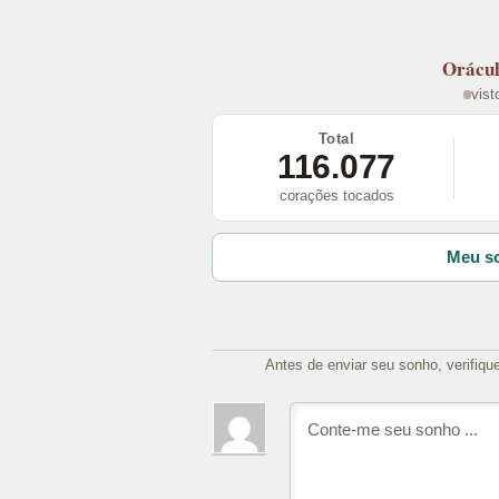
Orácu
vist
Total
116.077
corações tocados
Meu so
Antes de enviar seu sonho, verifiqu