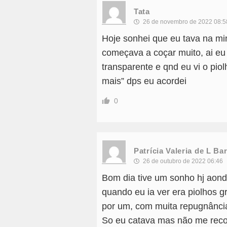
Tata
26 de novembro de 2022 08:5
Hoje sonhei que eu tava na mi
começava a coçar muito, ai eu
transparente e qnd eu vi o pi
mais” dps eu acordei
0
Patrícia Valeria de L Ba
26 de outubro de 2022 06:46
Bom dia tive um sonho hj aon
quando eu ia ver era piolhos 
por um, com muita repugnância
So eu catava mas não me rec