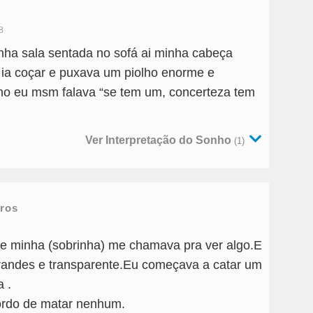
8
nha sala sentada no sofá ai minha cabeça
 ia coçar e puxava um piolho enorme e
olho eu msm falava “se tem um, concerteza tem
Ver Interpretação do Sonho
(1)
rros
de minha (sobrinha) me chamava pra ver algo.E
grandes e transparente.Eu começava a catar um
 .
ordo de matar nenhum.