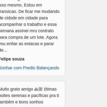
isso mesmo. Estou em
transicao. De ficar me mudando
de cidsde em cidade para
acompanhar o trabalho e essa
semana assinei mru contrato
para compra de um lote. Agora
vou enfiar as estacas e parar
de...
Felipe souza
Sonhar com Predio Balançando
Muito grato amigo 🙏🏼 ótimas
noites serenas e pacíficas pra ti
também e bons sonhos