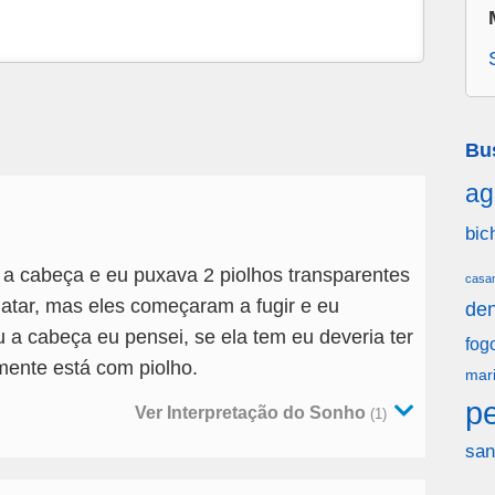
Bu
ag
bic
 a cabeça e eu puxava 2 piolhos transparentes
casa
matar, mas eles começaram a fugir e eu
den
 a cabeça eu pensei, se ela tem eu deveria ter
fog
lmente está com piolho.
mar
p
Ver Interpretação do Sonho
(1)
san