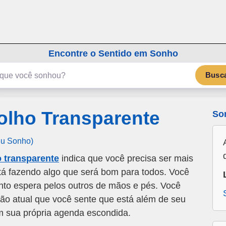
emSonho.com
Os sonhos significam mais
Encontre o Sentido em Sonho
Busc
olho Transparente
So
eu Sonho)
 transparente
indica que você precisa ser mais
tá fazendo algo que será bom para todos. Você
nto espera pelos outros de mãos e pés. Você
ão atual que você sente que está além de seu
m sua própria agenda escondida.