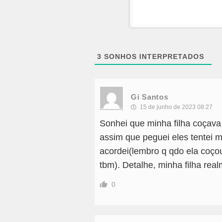
3
SONHOS INTERPRETADOS
Gi Santos
15 de junho de 2023 08:27
Sonhei que minha filha coçava
assim que peguei eles tentei 
acordei(lembro q qdo ela coçou
tbm). Detalhe, minha filha rea
0