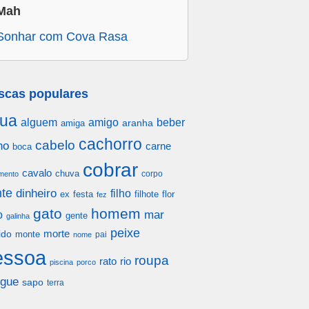
Mah
Sonhar com Cova Rasa
scas populares
ua
alguem
amigo
beber
aranha
amiga
cachorro
cabelo
ho
carne
boca
cobrar
cavalo
chuva
corpo
mento
te
dinheiro
filho
festa
filhote
flor
ex
fez
gato
homem
mar
o
gente
galinha
peixe
morte
ido
monte
pai
nome
essoa
roupa
rato
rio
piscina
porco
gue
sapo
terra