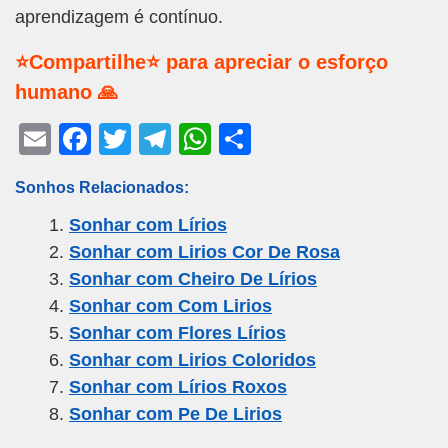
aprendizagem é contínuo.
⭐Compartilhe⭐ para apreciar o esforço
humano 🙏
E
F
T
T
W
S
m
a
wi
el
h
h
Sonhos Relacionados:
ail
c
tt
e
at
ar
Sonhar com Lírios
e
er
gr
s
e
Sonhar com Lirios Cor De Rosa
b
a
A
Sonhar com Cheiro De Lírios
o
m
p
Sonhar com Com Lirios
o
p
Sonhar com Flores Lírios
k
Sonhar com Lirios Coloridos
Sonhar com Lírios Roxos
Sonhar com Pe De Lirios