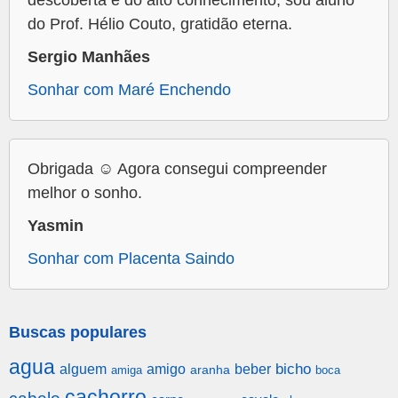
descoberta e do alto conhecimento, sou aluno
do Prof. Hélio Couto, gratidão eterna.
Sergio Manhães
Sonhar com Maré Enchendo
Obrigada ☺️ Agora consegui compreender
melhor o sonho.
Yasmin
Sonhar com Placenta Saindo
Buscas populares
agua
alguem
amigo
beber
bicho
aranha
amiga
boca
cachorro