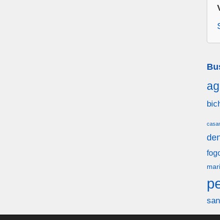
Bu
ag
bic
casa
den
fog
mar
p
san