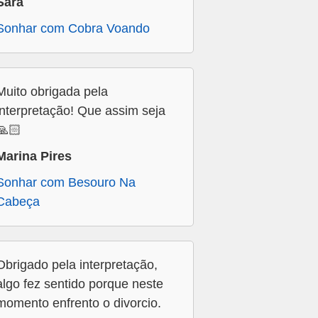
Sara
Sonhar com Cobra Voando
Muito obrigada pela
interpretação! Que assim seja
🙏🏻
Marina Pires
Sonhar com Besouro Na
Cabeça
Obrigado pela interpretação,
algo fez sentido porque neste
momento enfrento o divorcio.