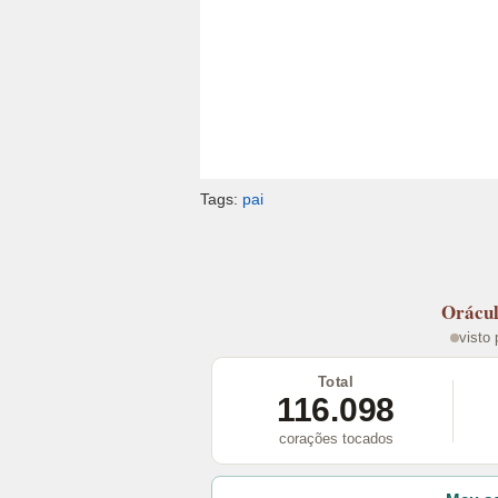
Tags:
pai
Orácu
visto
Total
116.098
corações tocados