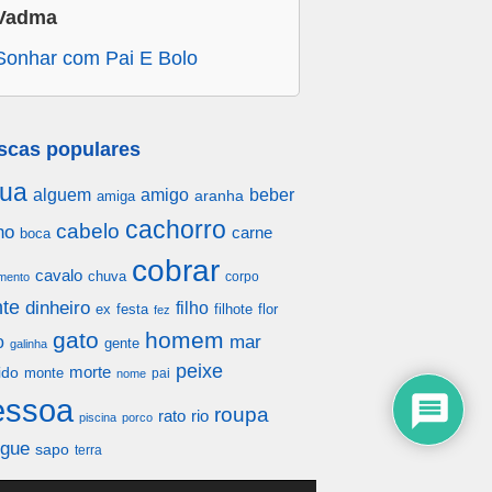
Vadma
Sonhar com Pai E Bolo
scas populares
ua
alguem
amigo
beber
aranha
amiga
cachorro
cabelo
ho
carne
boca
cobrar
cavalo
chuva
corpo
mento
te
dinheiro
filho
festa
filhote
flor
ex
fez
gato
homem
mar
o
gente
galinha
peixe
morte
ido
monte
pai
nome
essoa
roupa
rato
rio
piscina
porco
gue
sapo
terra