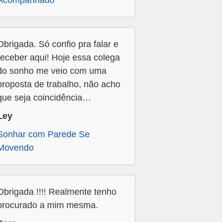
Acompanhado
Obrigada. Só confio pra falar e
receber aqui! Hoje essa colega
do sonho me veio com uma
proposta de trabalho, não acho
que seja coincidência…
Ley
Sonhar com Parede Se
Movendo
Obrigada !!!! Realmente tenho
procurado a mim mesma.