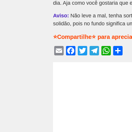
dia. Aja como você gostaria que 
Aviso:
Não leve a mal, tenha sor
solidão, pois no fundo significa u
⭐Compartilhe⭐ para aprecia
E
F
T
T
W
S
m
a
wi
el
h
h
ail
c
tt
e
at
ar
e
er
gr
s
e
b
a
A
o
m
p
o
p
k