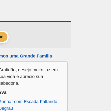
ar
mos uma Grande Família
Gratidão, desejo muita luz em
sua vida e aprecio sua
sabedoria.
Eva
Sonhar com Escada Faltando
Degrau