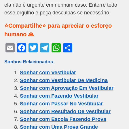
ela não é urgente em nenhum caso. Enterre todo
esse orgulho e peça desculpas se necessário.
⭐Compartilhe⭐ para apreciar o esforço
humano 🙏
E
F
T
T
W
S
m
a
wi
el
h
h
Sonhos Relacionados:
ail
c
tt
e
at
ar
Sonhar com Vestibular
e
er
gr
s
e
Sonhar com Vestibular De Medicina
b
a
A
Sonhar com Aprovação Em Vestibular
o
m
p
Sonhar com Fazendo Vestibular
o
p
Sonhar com Passar No Vestibular
k
Sonhar com Resultado De Vestibular
Sonhar com Escola Fazendo Prova
Sonhar com Uma Prova Grande