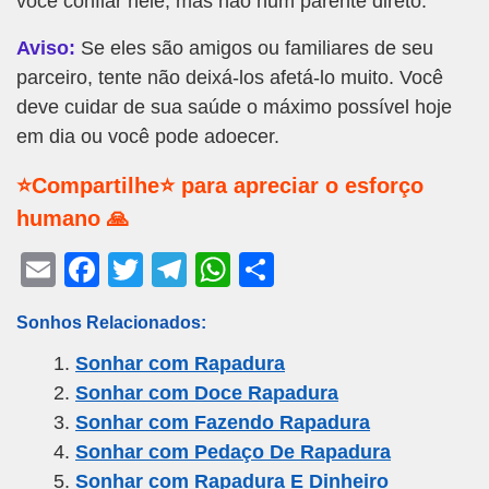
você confiar nele, mas não num parente direto.
Aviso:
Se eles são amigos ou familiares de seu
parceiro, tente não deixá-los afetá-lo muito. Você
deve cuidar de sua saúde o máximo possível hoje
em dia ou você pode adoecer.
⭐Compartilhe⭐ para apreciar o esforço
humano 🙏
E
F
T
T
W
S
m
a
wi
el
h
h
Sonhos Relacionados:
ail
c
tt
e
at
ar
Sonhar com Rapadura
e
er
gr
s
e
Sonhar com Doce Rapadura
b
a
A
Sonhar com Fazendo Rapadura
o
m
p
Sonhar com Pedaço De Rapadura
o
p
Sonhar com Rapadura E Dinheiro