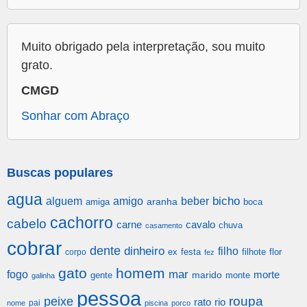
Muito obrigado pela interpretação, sou muito
grato.
CMGD
Sonhar com Abraço
Buscas populares
agua
alguem
amigo
beber
bicho
aranha
amiga
boca
cachorro
cabelo
carne
cavalo
chuva
casamento
cobrar
dente
dinheiro
filho
festa
filhote
flor
corpo
ex
fez
gato
homem
mar
fogo
morte
gente
marido
monte
galinha
pessoa
roupa
peixe
rato
rio
pai
nome
piscina
porco