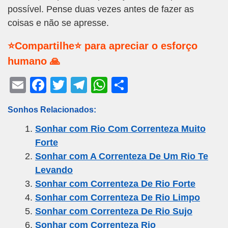
possível. Pense duas vezes antes de fazer as
coisas e não se apresse.
⭐Compartilhe⭐ para apreciar o esforço
humano 🙏
E
F
T
T
W
S
m
a
wi
el
h
h
Sonhos Relacionados:
ail
c
tt
e
at
ar
Sonhar com Rio Com Correnteza Muito
e
er
gr
s
e
Forte
b
a
A
Sonhar com A Correnteza De Um Rio Te
o
m
p
Levando
o
p
Sonhar com Correnteza De Rio Forte
k
Sonhar com Correnteza De Rio Limpo
Sonhar com Correnteza De Rio Sujo
Sonhar com Correnteza Rio