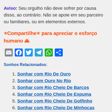
Aviso:
Seu orgulho não deve sofrer por causa
disso, ao contrário. Não se apoie em seu parceiro
ou familiares, ou em elementos externos.
⭐Compartilhe⭐ para apreciar o esforço
humano 🙏
E
F
T
T
W
S
m
a
wi
el
h
h
Sonhos Relacionados:
ail
c
tt
e
at
ar
Sonhar com Rio De Ouro
e
er
gr
s
e
Sonhar com Ouro No Rio
b
a
A
Sonhar com Rio Cheio De Barcos
o
m
p
Sonhar com Rio Cheio De Espuma
o
p
Sonhar com Rio Cheio De Golfinho
k
Sonhar com Rio Cheio De Minhocas