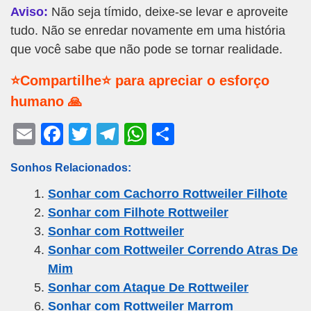
Aviso:
Não seja tímido, deixe-se levar e aproveite
tudo. Não se enredar novamente em uma história
que você sabe que não pode se tornar realidade.
⭐Compartilhe⭐ para apreciar o esforço
humano 🙏
E
F
T
T
W
S
m
a
wi
el
h
h
Sonhos Relacionados:
ail
c
tt
e
at
ar
Sonhar com Cachorro Rottweiler Filhote
e
er
gr
s
e
Sonhar com Filhote Rottweiler
b
a
A
Sonhar com Rottweiler
o
m
p
Sonhar com Rottweiler Correndo Atras De
o
p
Mim
k
Sonhar com Ataque De Rottweiler
Sonhar com Rottweiler Marrom