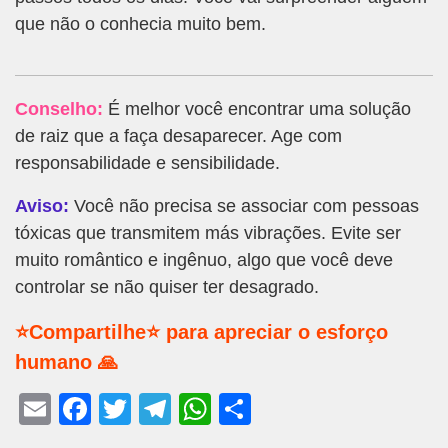
que não o conhecia muito bem.
Conselho:
É melhor você encontrar uma solução
de raiz que a faça desaparecer. Age com
responsabilidade e sensibilidade.
Aviso:
Você não precisa se associar com pessoas
tóxicas que transmitem más vibrações. Evite ser
muito romântico e ingênuo, algo que você deve
controlar se não quiser ter desagrado.
⭐Compartilhe⭐ para apreciar o esforço
humano 🙏
E
F
T
T
W
S
m
a
wi
el
h
h