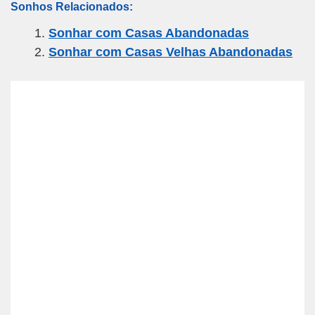
Sonhos Relacionados:
ail
c
tt
e
at
ar
Sonhar com Casas Abandonadas
e
er
gr
s
e
Sonhar com Casas Velhas Abandonadas
b
a
A
o
m
p
o
p
k