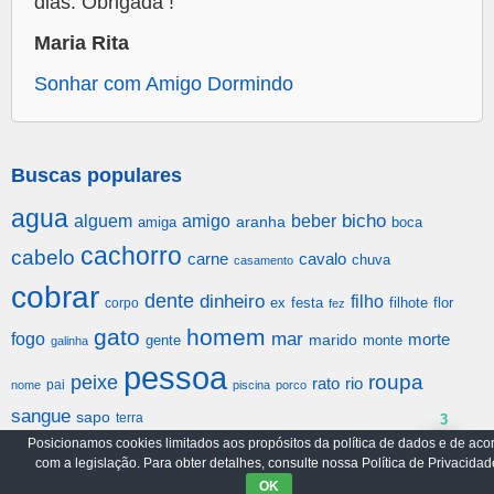
dias. Obrigada !
Maria Rita
Sonhar com Amigo Dormindo
Buscas populares
agua
alguem
amigo
beber
bicho
aranha
amiga
boca
cachorro
cabelo
carne
cavalo
chuva
casamento
cobrar
dente
dinheiro
filho
festa
filhote
flor
corpo
ex
fez
gato
homem
mar
fogo
morte
gente
marido
monte
galinha
pessoa
roupa
peixe
rato
rio
pai
nome
piscina
porco
sangue
sapo
terra
3
Posicionamos cookies limitados aos propósitos da política de dados e de aco
com a legislação. Para obter detalhes, consulte nossa Política de Privacidad
Arquivo
Política de Privacidade
OK
© 2017-2026
emSonho.com
|
Todos os Direitos Reservado.