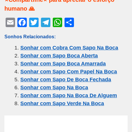
humano 🙏
E
F
T
T
W
S
m
a
wi
el
h
h
Sonhos Relacionados:
ail
c
tt
e
at
ar
Sonhar com Cobra Com Sapo Na Boca
e
er
gr
s
e
Sonhar com Sapo Boca Aberta
b
a
A
Sonhar com Sapo Boca Amarrada
o
m
p
Sonhar com Sapo Com Papel Na Boca
o
p
Sonhar com Sapo De Boca Fechada
k
Sonhar com Sapo Na Boca
Sonhar com Sapo Na Boca De Alguem
Sonhar com Sapo Verde Na Boca