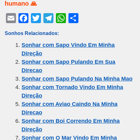
humano 🙏
E
F
T
T
W
S
m
a
wi
el
h
h
Sonhos Relacionados:
ail
c
tt
e
at
ar
Sonhar com Sapo Vindo Em Minha
e
er
gr
s
e
Direção
b
a
A
Sonhar com Sapo Pulando Em Sua
o
m
p
Direcao
o
p
Sonhar com Sapo Pulando Na Minha Mao
k
Sonhar com Tornado Vindo Em Minha
Direção
Sonhar com Aviao Caindo Na Minha
Direcao
Sonhar com Boi Correndo Em Minha
Direção
Sonhar com O Mar Vindo Em Minha