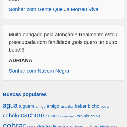
Sonhar com Gente Que Ja Morreu Viva
Muito obrigado pela atenção!!! Realmente estou
preocupada com fertilidade ,pois quero ter outro
bebê!!!
ADRIANA
Sonhar com Nuvem Negra
Buscas populares
agua
alguem
amigo
beber
bicho
aranha
amiga
boca
cachorro
cabelo
carne
cavalo
chuva
casamento
cobrar
dente
dinheiro
filho