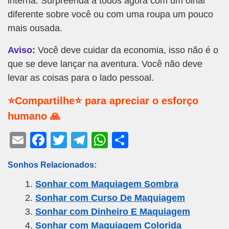
interna. Surpreenda a todos agora com um olhar
diferente sobre você ou com uma roupa um pouco
mais ousada.
Aviso:
Você deve cuidar da economia, isso não é o
que se deve lançar na aventura. Você não deve
levar as coisas para o lado pessoal.
⭐Compartilhe⭐ para apreciar o esforço
humano 🙏
E
F
T
T
W
S
m
a
wi
el
h
h
Sonhos Relacionados:
ail
c
tt
e
at
ar
Sonhar com Maquiagem Sombra
e
er
gr
s
e
Sonhar com Curso De Maquiagem
b
a
A
Sonhar com Dinheiro E Maquiagem
o
m
p
Sonhar com Maquiagem Colorida