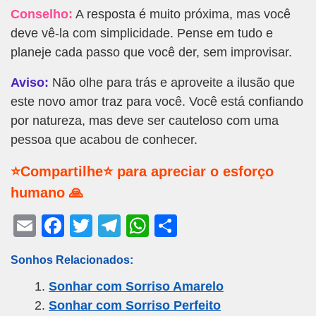
Conselho:
A resposta é muito próxima, mas você
deve vê-la com simplicidade. Pense em tudo e
planeje cada passo que você der, sem improvisar.
Aviso:
Não olhe para trás e aproveite a ilusão que
este novo amor traz para você. Você está confiando
por natureza, mas deve ser cauteloso com uma
pessoa que acabou de conhecer.
⭐Compartilhe⭐ para apreciar o esforço
humano 🙏
E
F
T
T
W
S
m
a
wi
el
h
h
Sonhos Relacionados:
ail
c
tt
e
at
ar
Sonhar com Sorriso Amarelo
e
er
gr
s
e
Sonhar com Sorriso Perfeito
b
a
A