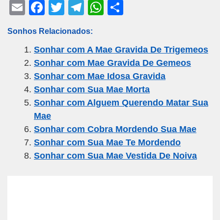
E
F
T
T
W
S
m
a
wi
el
h
h
Sonhos Relacionados:
ail
c
tt
e
at
ar
Sonhar com A Mae Gravida De Trigemeos
e
er
gr
s
e
Sonhar com Mae Gravida De Gemeos
b
a
A
Sonhar com Mae Idosa Gravida
o
m
p
Sonhar com Sua Mae Morta
o
p
Sonhar com Alguem Querendo Matar Sua
k
Mae
Sonhar com Cobra Mordendo Sua Mae
Sonhar com Sua Mae Te Mordendo
Sonhar com Sua Mae Vestida De Noiva