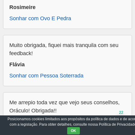
Rosimeire
Sonhar com Ovo E Pedra
Muito obrigada, fiquei mais tranquila com seu
feedback!
Flávia
Sonhar com Pessoa Soterrada
Me arrepio toda vez que vejo seus conselhos,
Oráculo! Obrigada!!
22
Posicionamos cookies limitados aos propósitos da política de dados e de aco
Duda
com a legislação. Para obter detalhes, consulte nossa Política de Privacidad
OK
Sonhar com Tatuagem Inacabada