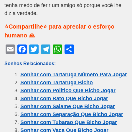
tenha medo de ferir um amigo só porque você lhe
diz a verdade.
⭐Compartilhe⭐ para apreciar o esforço
humano 🙏
E
F
T
T
W
S
m
a
wi
el
h
h
Sonhos Relacionados:
ail
c
tt
e
at
ar
Sonhar com Tartaruga Número Para Jogar
e
er
gr
s
e
Sonhar com Tartaruga Bicho
b
a
A
Sonhar com Político Que Bicho Jogar
o
m
p
Sonhar com Rato Que Bicho Jogar
o
p
Sonhar com Salame Que Bicho Jogar
k
Sonhar com Separação Que Bicho Jogar
Sonhar com Tubarao Que Bicho Jogar
Sonhar com Vaca Que Bicho Jogar