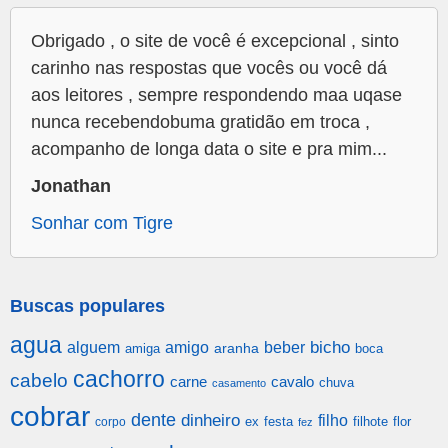
Obrigado , o site de você é excepcional , sinto
carinho nas respostas que vocês ou você dá
aos leitores , sempre respondendo maa uqase
nunca recebendobuma gratidão em troca ,
acompanho de longa data o site e pra mim...
Jonathan
Sonhar com Tigre
Buscas populares
agua
alguem
amigo
beber
bicho
aranha
amiga
boca
cachorro
cabelo
carne
cavalo
chuva
casamento
cobrar
dente
dinheiro
filho
festa
filhote
flor
corpo
ex
fez