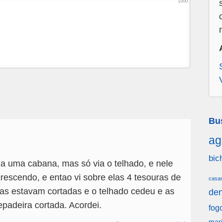
1000
Bu
ag
bic
a uma cabana, mas só via o telhado, e nele
crescendo, e entao vi sobre elas 4 tesouras de
casa
ras estavam cortadas e o telhado cedeu e as
den
epadeira cortada. Acordei.
fog
mar