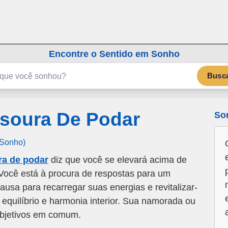
emSonho.com
Os sonhos significam mais
Encontre o Sentido em Sonho
Busc
soura De Podar
So
 Sonho)
ra de podar
diz que você se elevará acima de
Você está à procura de respostas para um
usa para recarregar suas energias e revitalizar-
 equilíbrio e harmonia interior. Sua namorada ou
bjetivos em comum.