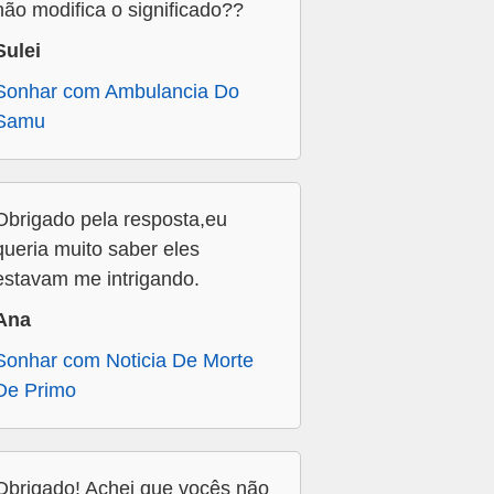
não modifica o significado??
Sulei
Sonhar com Ambulancia Do
Samu
Obrigado pela resposta,eu
queria muito saber eles
estavam me intrigando.
Ana
Sonhar com Noticia De Morte
De Primo
Obrigado! Achei que vocês não