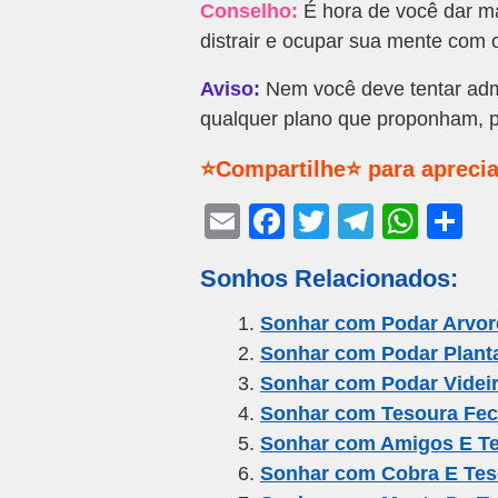
Conselho:
É hora de você dar m
distrair e ocupar sua mente com o
Aviso:
Nem você deve tentar admi
qualquer plano que proponham, p
⭐Compartilhe⭐ para aprecia
E
F
T
T
W
S
m
a
wi
el
h
h
Sonhos Relacionados:
ail
c
tt
e
at
ar
e
er
gr
s
e
Sonhar com Podar Arvor
Sonhar com Podar Plant
b
a
A
Sonhar com Podar Videi
o
m
p
Sonhar com Tesoura Fe
o
p
Sonhar com Amigos E T
k
Sonhar com Cobra E Tes