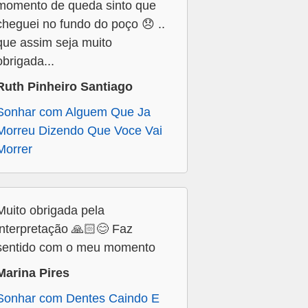
momento de queda sinto que
cheguei no fundo do poço 😞 ..
que assim seja muito
obrigada...
Ruth Pinheiro Santiago
Sonhar com Alguem Que Ja
Morreu Dizendo Que Voce Vai
Morrer
Muito obrigada pela
interpretação 🙏🏻😊 Faz
sentido com o meu momento
Marina Pires
Sonhar com Dentes Caindo E