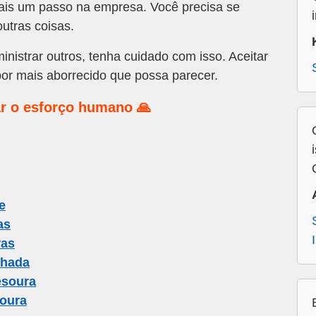
ais um passo na empresa. Você precisa se
utras coisas.
nistrar outros, tenha cuidado com isso. Aceitar
or mais aborrecido que possa parecer.
r o esforço humano 🙏
e
as
ras
chada
esoura
oura