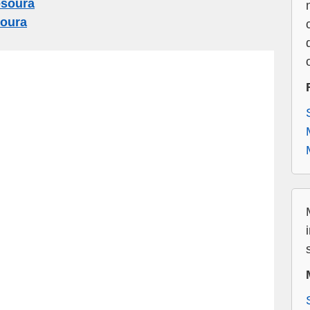
esoura
soura