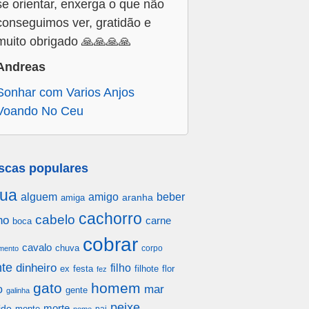
se orientar, enxerga o que não
conseguimos ver, gratidão e
muito obrigado 🙏🙏🙏🙏
Andreas
Sonhar com Varios Anjos
Voando No Ceu
scas populares
ua
alguem
amigo
beber
aranha
amiga
cachorro
cabelo
ho
carne
boca
cobrar
cavalo
chuva
corpo
mento
te
dinheiro
filho
festa
filhote
flor
ex
fez
gato
homem
mar
o
gente
galinha
peixe
morte
ido
monte
pai