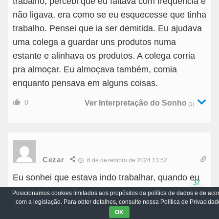
trabalho, percebi que eu faltava com frequência e
não ligava, era como se eu esquecesse que tinha
trabalho. Pensei que ia ser demitida. Eu ajudava
uma colega a guardar uns produtos numa
estante e alinhava os produtos. A colega corria
pra almoçar. Eu almoçava também, comia
enquanto pensava em alguns coisas.
0
Ver Interpretação do Sonho
(1)
Cezar
6 de dezembro de 2024 13:52
Eu sonhei que estava indo trabalhar, quando eu
37
entrava no prédio automaticamente eu ia parar
Posicionamos cookies limitados aos propósitos da política de dados e de aco
com a legislação. Para obter detalhes, consulte nossa Política de Privacidad
no 25° andar, eu trabalho no 17° então fui pegar
OK
o elevador, porém quando o elevador chegou eu