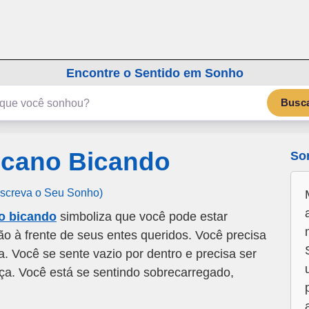
emSonho.com
Os sonhos significam mais
Encontre o Sentido em Sonho
Busc
cano Bicando
So
Escreva o Seu Sonho)
o bicando
simboliza que você pode estar
o à frente de seus entes queridos. Você precisa
da. Você se sente vazio por dentro e precisa ser
nça. Você está se sentindo sobrecarregado,