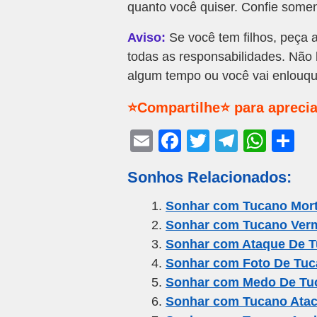
quanto você quiser. Confie some
Aviso:
Se você tem filhos, peça 
todas as responsabilidades. Não 
algum tempo ou você vai enlouqu
⭐Compartilhe⭐ para aprecia
E
F
T
T
W
S
m
a
wi
el
h
h
Sonhos Relacionados:
ail
c
tt
e
at
ar
e
er
gr
s
e
Sonhar com Tucano Mor
Sonhar com Tucano Ver
b
a
A
Sonhar com Ataque De 
o
m
p
Sonhar com Foto De Tu
o
p
Sonhar com Medo De Tu
k
Sonhar com Tucano Ata