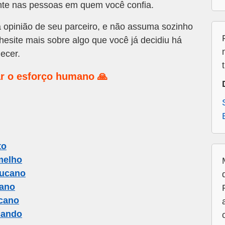
nte nas pessoas em quem você confia.
a opinião de seu parceiro, e não assuma sozinho
hesite mais sobre algo que você já decidiu há
ecer.
r o esforço humano 🙏
to
melho
Tucano
cano
cano
cando