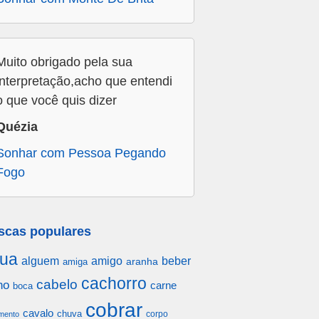
Muito obrigado pela sua
interpretação,acho que entendi
o que você quis dizer
Quézia
Sonhar com Pessoa Pegando
Fogo
scas populares
ua
alguem
amigo
beber
aranha
amiga
cachorro
cabelo
ho
carne
boca
cobrar
cavalo
chuva
corpo
mento