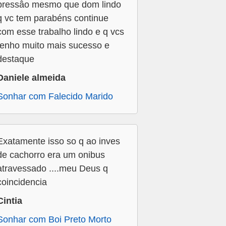
pressâo mesmo que dom lindo
q vc tem parabéns continue
com esse trabalho lindo e q vcs
tenho muito mais sucesso e
destaque
Daniele almeida
Sonhar com Falecido Marido
Exatamente isso so q ao inves
de cachorro era um onibus
atravessado ....meu Deus q
coincidencia
Cintia
Sonhar com Boi Preto Morto