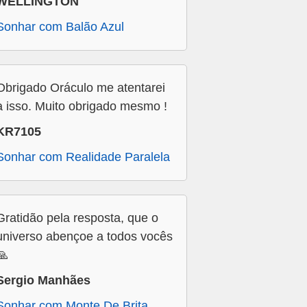
WELLINGTON
Sonhar com Balão Azul
Obrigado Oráculo me atentarei
a isso. Muito obrigado mesmo !
KR7105
Sonhar com Realidade Paralela
Gratidão pela resposta, que o
universo abençoe a todos vocês
🙏
Sergio Manhães
Sonhar com Monte De Brita