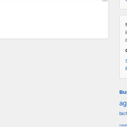
1000
Bu
ag
bic
casa