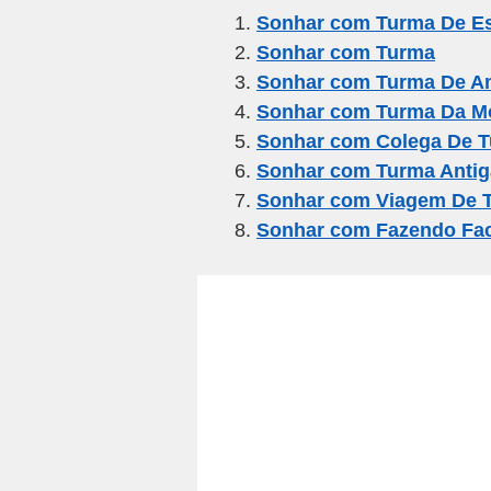
e
er
gr
s
e
Sonhar com Turma De E
Sonhar com Turma
b
a
A
Sonhar com Turma De A
o
m
p
Sonhar com Turma Da M
o
p
Sonhar com Colega De 
k
Sonhar com Turma Antig
Sonhar com Viagem De 
Sonhar com Fazendo Fa