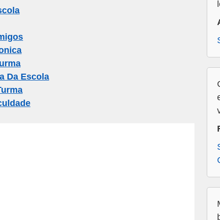
scola
migos
onica
Turma
a Da Escola
Turma
culdade