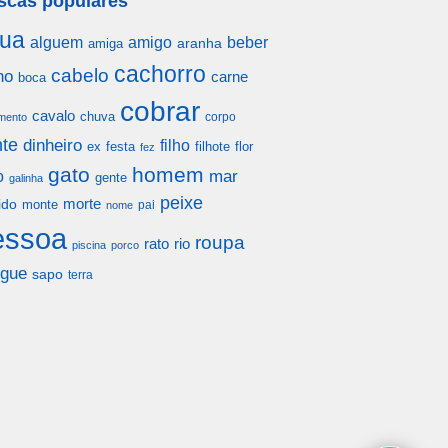
scas populares
ua
alguem
amigo
beber
aranha
amiga
cachorro
cabelo
ho
carne
boca
cobrar
cavalo
chuva
corpo
mento
te
dinheiro
filho
festa
filhote
flor
ex
fez
gato
homem
mar
o
gente
galinha
peixe
morte
ido
monte
pai
nome
essoa
roupa
rato
rio
piscina
porco
gue
sapo
terra