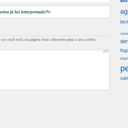
Bu
ag
nho já foi interpretado?
bic
casa
e se você está na página mais relevante para o seu sonho.
den
fog
1000
mar
p
san