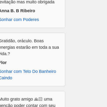
levitação mas muito obrigada
Anna B. B Ribeiro
Sonhar com Poderes
Gratidão, oráculo. Boas
energias estarão em toda a sua
vida.?
Flor
Sonhar com Teto Do Banheiro
Caindo
Muito grato amigo 🙏🏻 uma
benção poder contar com seu