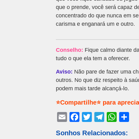
que o prende, você será capaz de
concentrado do que nunca em seu
carisma e enganará um e outro.
Conselho:
Fique calmo diante da
tudo o que ela tem a oferecer.
Aviso:
Não pare de fazer uma ch
outros. No que diz respeito à sa
podem mais tarde alcançá-lo.
⭐Compartilhe⭐ para aprecia
E
F
T
T
W
S
m
a
wi
el
h
h
Sonhos Relacionados:
ail
c
tt
e
at
ar