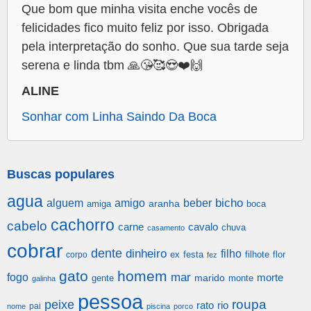
Que bom que minha visita enche vocês de
felicidades fico muito feliz por isso. Obrigada
pela interpretação do sonho. Que sua tarde seja
serena e linda tbm 🙏😘🥰😍❤️🙌
ALINE
Sonhar com Linha Saindo Da Boca
Buscas populares
agua
alguem
amigo
beber
bicho
aranha
amiga
boca
cachorro
cabelo
carne
cavalo
chuva
casamento
cobrar
dente
dinheiro
filho
festa
filhote
flor
corpo
ex
fez
gato
homem
mar
fogo
morte
gente
marido
monte
galinha
pessoa
roupa
peixe
rato
rio
pai
nome
piscina
porco