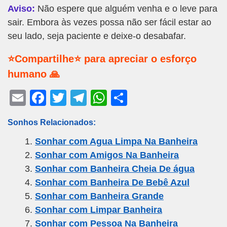
Aviso:
Não espere que alguém venha e o leve para
sair. Embora às vezes possa não ser fácil estar ao
seu lado, seja paciente e deixe-o desabafar.
⭐Compartilhe⭐ para apreciar o esforço
humano 🙏
E
F
T
T
W
S
m
a
wi
el
h
h
Sonhos Relacionados:
ail
c
tt
e
at
ar
Sonhar com Agua Limpa Na Banheira
e
er
gr
s
e
Sonhar com Amigos Na Banheira
b
a
A
Sonhar com Banheira Cheia De água
o
m
p
Sonhar com Banheira De Bebê Azul
o
p
Sonhar com Banheira Grande
k
Sonhar com Limpar Banheira
Sonhar com Pessoa Na Banheira