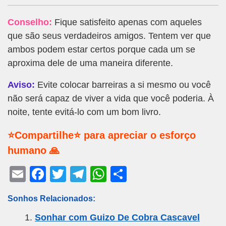
Conselho:
Fique satisfeito apenas com aqueles
que são seus verdadeiros amigos. Tentem ver que
ambos podem estar certos porque cada um se
aproxima dele de uma maneira diferente.
Aviso:
Evite colocar barreiras a si mesmo ou você
não será capaz de viver a vida que você poderia. À
noite, tente evitá-lo com um bom livro.
⭐Compartilhe⭐ para apreciar o esforço
humano 🙏
E
F
T
T
W
S
m
a
wi
el
h
h
Sonhos Relacionados:
ail
c
tt
e
at
ar
Sonhar com Guizo De Cobra Cascavel
e
er
gr
s
e