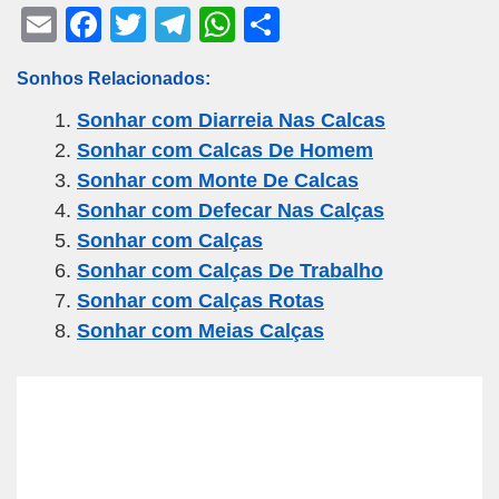
E
F
T
T
W
S
m
a
wi
el
h
h
Sonhos Relacionados:
ail
c
tt
e
at
ar
Sonhar com Diarreia Nas Calcas
e
er
gr
s
e
Sonhar com Calcas De Homem
b
a
A
Sonhar com Monte De Calcas
o
m
p
Sonhar com Defecar Nas Calças
o
p
Sonhar com Calças
k
Sonhar com Calças De Trabalho
Sonhar com Calças Rotas
Sonhar com Meias Calças