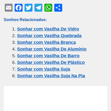
E
F
T
T
W
S
m
a
wi
el
h
h
Sonhos Relacionados:
ail
c
tt
e
at
ar
Sonhar com Vasilha De Vidro
e
er
gr
s
e
Sonhar com Vasilha Quebrada
b
a
A
Sonhar com Vasilha Branca
o
m
p
Sonhar com Vasilha De Alumínio
o
p
Sonhar com Vasilha De Barro
k
Sonhar com Vasilha De Plástico
Sonhar com Vasilha Suja
Sonhar com Vasilha Suja Na Pia