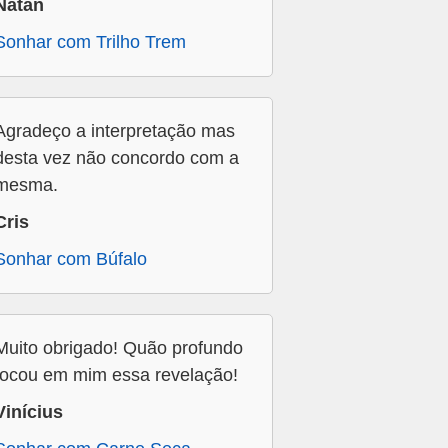
Natan
Sonhar com Trilho Trem
Agradeço a interpretação mas
desta vez não concordo com a
mesma.
Cris
Sonhar com Búfalo
Muito obrigado! Quão profundo
tocou em mim essa revelação!
Vinícius