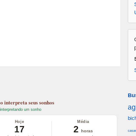
Bu
lo
interpreta seus sonhos
ag
interpretando um sonho
bic
Hoje
Média
17
2
casa
horas