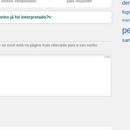
sonhos interpretados
para responder
den
fog
nho já foi interpretado?
mar
p
san
e se você está na página mais relevante para o seu sonho.
1000