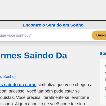
emSonho.com
Os sonhos significam mais
Encontre o Sentido em Sonho
Busc
rmes Saindo Da
So
eu Sonho)
s saindo da carne
simboliza que você chegou a
com sucesso. Você também pode estar se
uistas. Você precisa literalmente se levantar e
assado. Algum aspecto de você pode ter sido