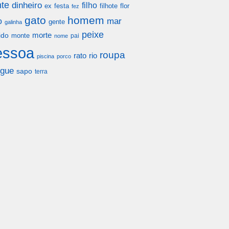
te
dinheiro
filho
festa
filhote
flor
ex
fez
gato
homem
mar
o
gente
galinha
peixe
morte
ido
monte
pai
nome
essoa
roupa
rato
rio
piscina
porco
gue
sapo
terra