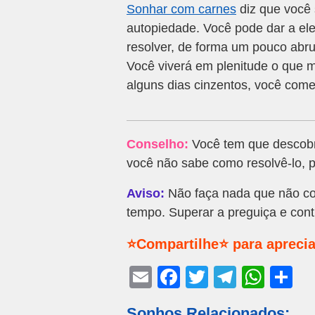
Sonhar com carnes
diz que você 
autopiedade. Você pode dar a el
resolver, de forma um pouco abr
Você viverá em plenitude o que 
alguns dias cinzentos, você come
Conselho:
Você tem que descobri
você não sabe como resolvê-lo, 
Aviso:
Não faça nada que não co
tempo. Superar a preguiça e con
⭐Compartilhe⭐ para aprecia
E
F
T
T
W
S
m
a
wi
el
h
h
Sonhos Relacionados: