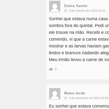
Dulce Xavier
3 de outubro de 2025 04:32
Sonhei que estava numa casa B
sombra fora do quintal. Pedi 
ele trouxe na mão. Recebi e c
comendo, vi que a carne estav
mostrar e as larvas haviam ga
lindos e brancos nadando aleg
Meu irmão levou a carne de volt
0
Mano lerdo
3 de novembro de 2023 06:56
Eu sonhei que estava convers