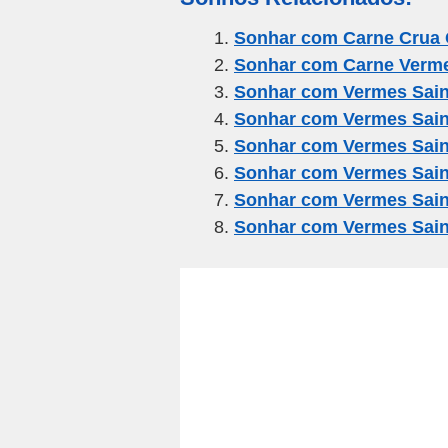
ail
c
tt
e
at
ar
e
er
gr
s
e
Sonhar com Carne Crua
Sonhar com Carne Verm
b
a
A
Sonhar com Vermes Sain
o
m
p
Sonhar com Vermes Sain
o
p
Sonhar com Vermes Sai
k
Sonhar com Vermes Sain
Sonhar com Vermes Sai
Sonhar com Vermes Sai