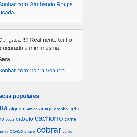
Sonhar com Ganhando Roupa
Usada
Obrigada !!!! Realmente tenho
procurado a mim mesma.
Sara
Sonhar com Cobra Voando
scas populares
ua
alguem
amigo
beber
aranha
amiga
cachorro
cabelo
ho
carne
boca
cobrar
cavalo
chuva
corpo
mento