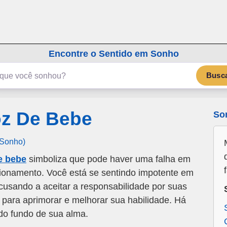
emSonho.com
Os sonhos significam mais
Encontre o Sentido em Sonho
Busc
z De Bebe
So
 Sonho)
e bebe
simboliza que pode haver uma falha em
ionamento. Você está se sentindo impotente em
cusando a aceitar a responsabilidade por suas
 para aprimorar e melhorar sua habilidade. Há
do fundo de sua alma.