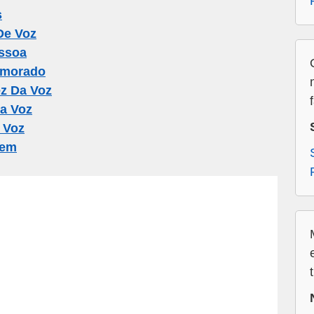
s
De Voz
ssoa
amorado
z Da Voz
a Voz
 Voz
uem