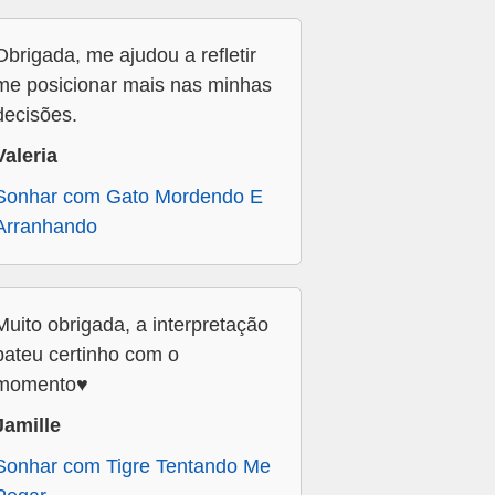
Obrigada, me ajudou a refletir
me posicionar mais nas minhas
decisões.
Valeria
Sonhar com Gato Mordendo E
Arranhando
Muito obrigada, a interpretação
bateu certinho com o
momento♥️
Jamille
Sonhar com Tigre Tentando Me