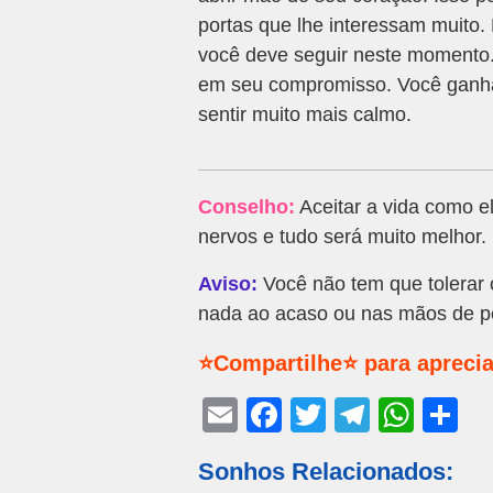
portas que lhe interessam muito
você deve seguir neste momento.
em seu compromisso. Você ganha 
sentir muito mais calmo.
Conselho:
Aceitar a vida como el
nervos e tudo será muito melhor.
Aviso:
Você não tem que tolerar 
nada ao acaso ou nas mãos de p
⭐Compartilhe⭐ para aprecia
E
F
T
T
W
S
m
a
wi
el
h
h
Sonhos Relacionados:
ail
c
tt
e
at
ar