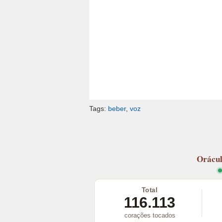
Tags:
beber
,
voz
Orácu
Total
116.113
corações tocados