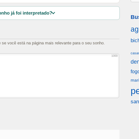
nho já foi interpretado?
Bu
ag
bic
e se você está na página mais relevante para o seu sonho.
casa
1000
den
fog
mar
p
san