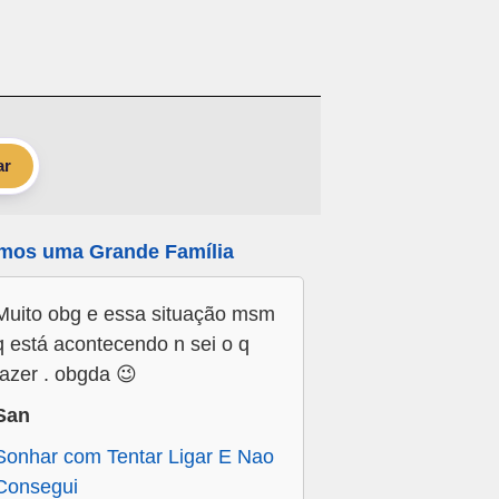
ar
mos uma Grande Família
Muito obg e essa situação msm
q está acontecendo n sei o q
fazer . obgda 😉
San
Sonhar com Tentar Ligar E Nao
Consegui