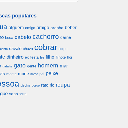
scas populares
ua
alguem
amigo
beber
aranha
amiga
cachorro
cabelo
ho
carne
boca
cobrar
cavalo
chuva
corpo
mento
te
dinheiro
filho
festa
filhote
flor
ex
fez
gato
homem
mar
o
gente
galinha
peixe
morte
ido
monte
pai
nome
essoa
roupa
rato
rio
piscina
porco
gue
sapo
terra