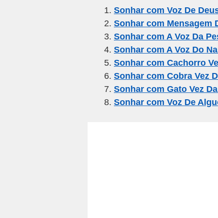
e
er
gr
s
e
Sonhar com Voz De Deu
Sonhar com Mensagem 
b
a
A
Sonhar com A Voz Da Pe
o
m
p
Sonhar com A Voz Do N
o
p
Sonhar com Cachorro Ve
k
Sonhar com Cobra Vez D
Sonhar com Gato Vez Da
Sonhar com Voz De Alg