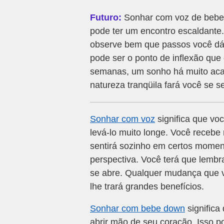
Futuro:
Sonhar com voz de bebe s
pode ter um encontro escaldante
observe bem que passos você dá
pode ser o ponto de inflexão qu
semanas, um sonho há muito acal
natureza tranqüila fará você se s
Sonhar com voz
significa que vo
levá-lo muito longe. Você recebe 
sentirá sozinho em certos momen
perspectiva. Você terá que lemb
se abre. Qualquer mudança que v
lhe trará grandes benefícios.
Sonhar com bebe down
significa
abrir mão de seu coração. Isso po