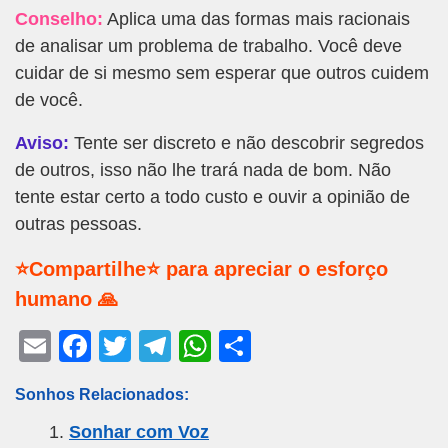
Conselho:
Aplica uma das formas mais racionais
de analisar um problema de trabalho. Você deve
cuidar de si mesmo sem esperar que outros cuidem
de você.
Aviso:
Tente ser discreto e não descobrir segredos
de outros, isso não lhe trará nada de bom. Não
tente estar certo a todo custo e ouvir a opinião de
outras pessoas.
⭐Compartilhe⭐ para apreciar o esforço
humano 🙏
E
F
T
T
W
S
m
a
wi
el
h
h
Sonhos Relacionados:
ail
c
tt
e
at
ar
Sonhar com Voz
e
er
gr
s
e