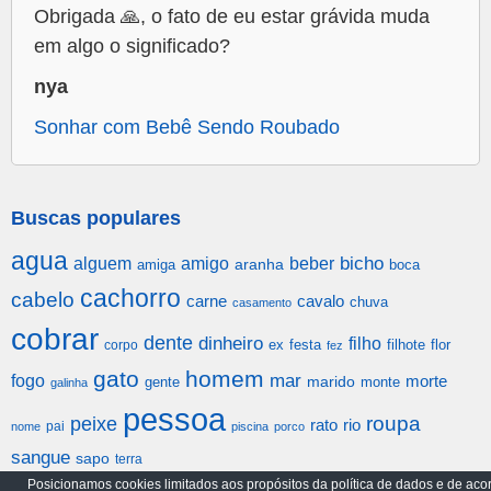
Obrigada 🙏, o fato de eu estar grávida muda
em algo o significado?
nya
Sonhar com Bebê Sendo Roubado
Buscas populares
agua
alguem
amigo
beber
bicho
aranha
amiga
boca
cachorro
cabelo
carne
cavalo
chuva
casamento
cobrar
dente
dinheiro
filho
festa
filhote
flor
corpo
ex
fez
gato
homem
mar
fogo
morte
gente
marido
monte
galinha
pessoa
roupa
peixe
rato
rio
pai
nome
piscina
porco
sangue
sapo
terra
Posicionamos cookies limitados aos propósitos da política de dados e de aco