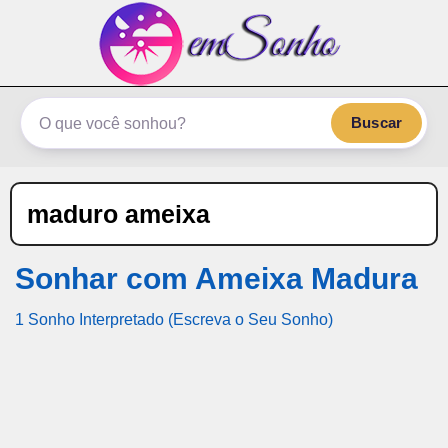
emSonho.com
Os sonhos significam mais
Buscar
maduro ameixa
Sonhar com Ameixa Madura
1 Sonho Interpretado (Escreva o Seu Sonho)