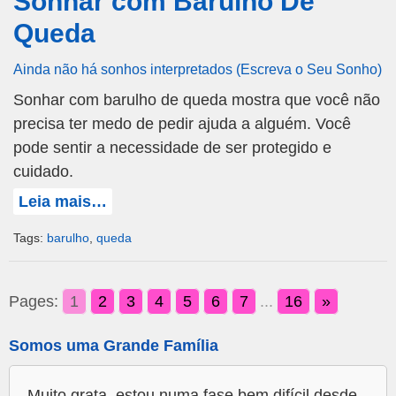
Sonhar com Barulho De
Queda
Ainda não há sonhos interpretados (Escreva o Seu Sonho)
Sonhar com barulho de queda mostra que você não
precisa ter medo de pedir ajuda a alguém. Você
pode sentir a necessidade de ser protegido e
cuidado.
Leia mais…
Tags:
barulho
,
queda
Pages:
1
2
3
4
5
6
7
...
16
»
Somos uma Grande Família
Muito grata, estou numa fase bem difícil desde