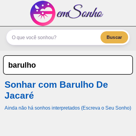
emSonho.com
Os sonhos significam mais
Buscar
barulho
Sonhar com Barulho De
Jacaré
Ainda não há sonhos interpretados (Escreva o Seu Sonho)