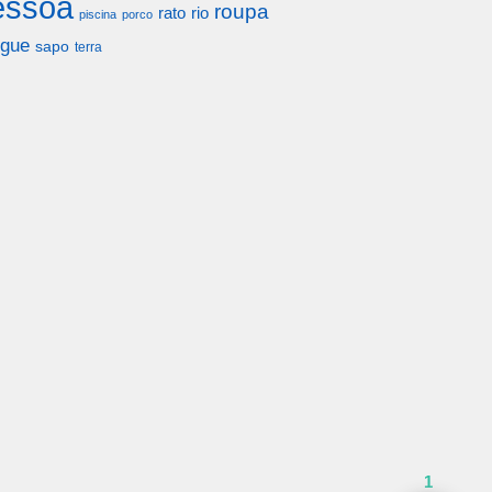
essoa
roupa
rato
rio
piscina
porco
gue
sapo
terra
1