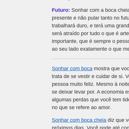
Futuro:
Sonhar com a boca cheia 
presente e não pular tanto no fu
trabalhará duro, e terá uma gra
será atraído por tudo o que é art
importante, que é sempre o pesso
ao seu lado exatamente o que m
Sonhar com boca
mostra que você
trata de se vestir e cuidar de si.
pessoa muito feliz. Mesmo à noit
se deixar levar por. A economia 
algumas perdas que você tem tid
no que se refere ao amor.
Sonhar com boca cheia
diz que v
próximos dias. Você pode até co