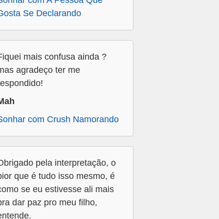
Sonhar com A Pessoa Que
Gosta Se Declarando
Fiquei mais confusa ainda ?
mas agradeço ter me
respondido!
Mah
Sonhar com Crush Namorando
Obrigado pela interpretação, o
pior que é tudo isso mesmo, é
como se eu estivesse ali mais
pra dar paz pro meu filho,
entende.