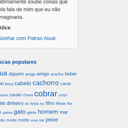
ultimamente soube coisas que
ela fala de mim que eu não
imaginaria.
Alice
Sonhar com Patrao Atual
scas populares
ua
alguem
amigo
beber
aranha
amiga
cachorro
cabelo
ho
carne
boca
cobrar
cavalo
chuva
corpo
mento
te
dinheiro
filho
festa
filhote
flor
ex
fez
gato
homem
mar
o
gente
galinha
peixe
morte
ido
monte
pai
nome