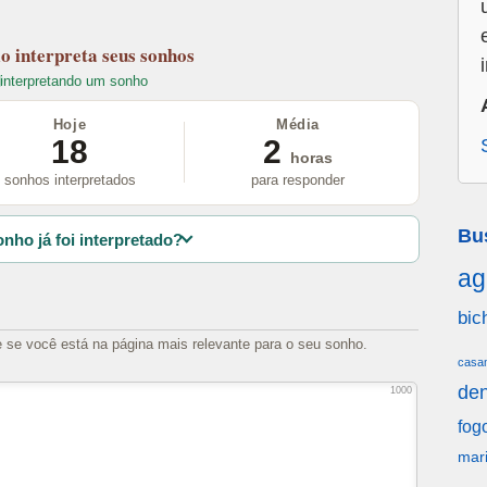
lo
interpreta seus sonhos
interpretando um sonho
Hoje
Média
18
2
horas
sonhos interpretados
para responder
Bu
nho já foi interpretado?
ag
bic
e se você está na página mais relevante para o seu sonho.
casa
den
1000
fog
mar