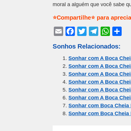
moral a alguém que você sabe qu
⭐Compartilhe⭐ para aprecia
E
F
T
T
W
S
m
a
wi
el
h
h
Sonhos Relacionados:
ail
c
tt
e
at
ar
e
er
gr
s
e
Sonhar com A Boca Chei
Sonhar com A Boca Chei
b
a
A
Sonhar com A Boca Che
o
m
p
Sonhar com A Boca Chei
o
p
Sonhar com A Boca Chei
k
Sonhar com A Boca Chei
Sonhar com Boca Cheia 
Sonhar com Boca Cheia